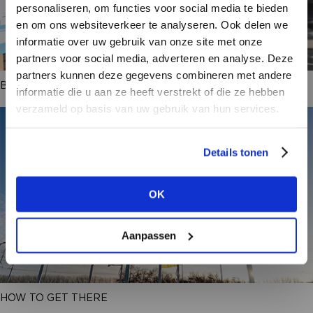
personaliseren, om functies voor social media te bieden
en om ons websiteverkeer te analyseren. Ook delen we
informatie over uw gebruik van onze site met onze
partners voor social media, adverteren en analyse. Deze
partners kunnen deze gegevens combineren met andere
BRAND LIST + FLOORPLAN
DON’T HAVE AN ACCOUNT
informatie die u aan ze heeft verstrekt of die ze hebben
YET?
verzameld op basis van uw gebruik van hun services.
Create a
free
retailer account now or
Details tonen
view the other options.
OK
VIEW ALL OPTIONS
Aanpassen
HOW TO GET THERE