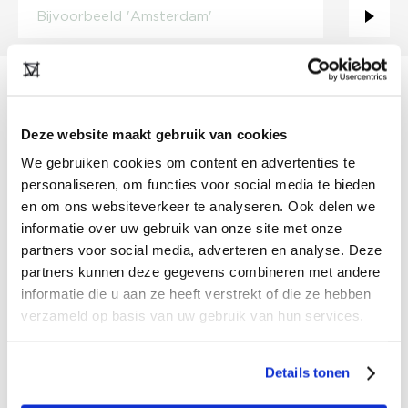
VACATURES
Deze website maakt gebruik van cookies
AGENTUUR VOOR
CRISTINAEFFE MILANO VOOR
We gebruiken cookies om content en advertenties te
NEDERLAND GEZOCHT
personaliseren, om functies voor social media te bieden
NO SECRETS MILANO
en om ons websiteverkeer te analyseren. Ook delen we
informatie over uw gebruik van onze site met onze
TYPE
Fulltime
partners voor social media, adverteren en analyse. Deze
LOCATIE
Nederland
SINDS
05/06/2026
partners kunnen deze gegevens combineren met andere
informatie die u aan ze heeft verstrekt of die ze hebben
We zoeken een ervaren en gemotiveerde agent voor
verzameld op basis van uw gebruik van hun services.
het Italiaanse damesmerk CRISITNAEFFE MILANO.
Voor lookbook, prijzen en voorwaarden voor een
samenwerking kunt u een mail met interesse sturen
MEER INFORMATIE
Details tonen
naar henk@funkyfashion.agency.