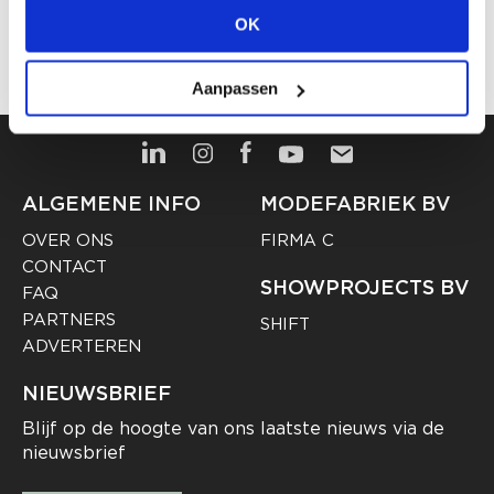
WERKGEVER? PLAATS HIER JOUW
OK
VACATURE
Aanpassen
ALGEMENE INFO
MODEFABRIEK BV
OVER ONS
FIRMA C
CONTACT
SHOWPROJECTS BV
FAQ
PARTNERS
SHIFT
ADVERTEREN
NIEUWSBRIEF
Blijf op de hoogte van ons laatste nieuws via de
nieuwsbrief