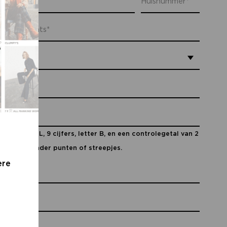
andcode NL, 9 cijfers, letter B, en een controlegetal van 2
an elkaar, zonder punten of streepjes.
ere