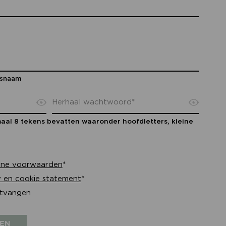
rsnaam
al 8 tekens bevatten waaronder hoofdletters, kleine
ne voorwaarden
*
y en cookie statement
*
ntvangen
EN