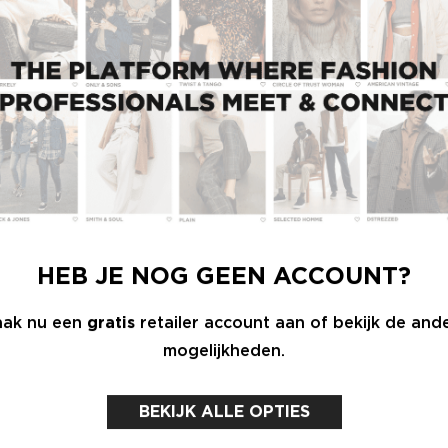
ion netwerk op
ure reacties en nieuws
egang tot jouw pagina
saccount) worden eerst
Een btw-nummer bestaat uit: l
krijgt binnen 48 uur
HEB JE NOG GEEN ACCOUNT?
cijfers. Let op: alle tekens a
ak nu een
gratis
retailer account aan of bekijk de and
e
hier
.
mogelijkheden.
ns vind je
hier
.
BEKIJK ALLE OPTIES