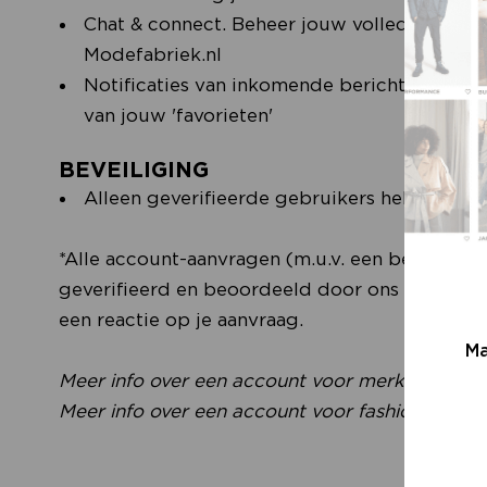
Chat & connect. Beheer jouw volledige fash
Modefabriek.nl
Notificaties van inkomende berichten, vacat
van jouw 'favorieten'
BEVEILIGING
Alleen geverifieerde gebruikers hebben to
*Alle account-aanvragen (m.u.v. een bezoeker
geverifieerd en beoordeeld door ons team. Je 
een reactie op je aanvraag.
Ma
Meer info over een account voor merken vind j
Meer info over een account voor fashion solutio