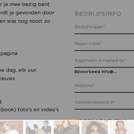
r je mee bezig bent
ordt je gevonden door
BEDRIJFSINFO
gen was nog nooit zo
 pagina
e dag, elk uur.
Bijvoorbeeld info@....
nieuws
g
book) foto's en video’s
ADRESGEGEVENS
ssionals