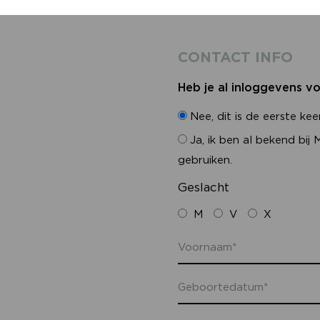
Factuur gegevens ander
CONTACT INFO
Heb je al inloggevens v
Nee, dit is de eerste ke
Ja, ik ben al bekend bij
gebruiken.
Geslacht
M
V
X