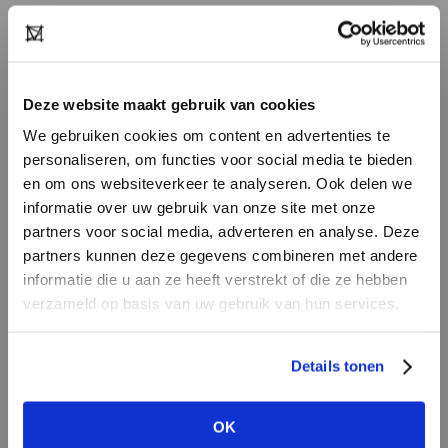
Selecteer je favoriete merken en retailers. Je
maakt zo een persoonlijk showroom overzicht
en ontvangt ook direct hun laatste nieuws op
Deze website maakt gebruik van cookies
jouw feed.
We gebruiken cookies om content en advertenties te
personaliseren, om functies voor social media te bieden
en om ons websiteverkeer te analyseren. Ook delen we
informatie over uw gebruik van onze site met onze
partners voor social media, adverteren en analyse. Deze
HEB JE NOG GEEN
partners kunnen deze gegevens combineren met andere
ACCOUNT?
informatie die u aan ze heeft verstrekt of die ze hebben
verzameld op basis van uw gebruik van hun services.
Maak nu een
gratis
retailer account
aan of bekijk de andere mogelijkheden.
Details tonen
REGISTREER ALS RETAILER
OK