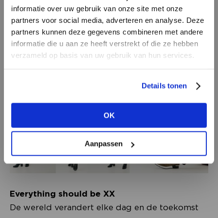
"De Straten van Amsterdam" en "Het
informatie over uw gebruik van onze site met onze
partners voor social media, adverteren en analyse. Deze
Rijksmuseum". Vier typisch Amsterdamse
partners kunnen deze gegevens combineren met andere
locaties die de inspiratie vormden voor de
HEB JE NOG GEEN
informatie die u aan ze heeft verstrekt of die ze hebben
nieuwe collectie en er als een rode draad
ACCOUNT?
verzameld op basis van uw gebruik van hun services.
doorheen lopen.
Maak nu een
gratis
retailer account
Details tonen
aan of bekijk de andere mogelijkheden.
OK
BEKIJK ALLE OPTIES
Aanpassen
Everything should be XX
De wereld verandert elke dag en de toekomst