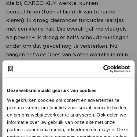
die bij CARGO KLM werkte, kunnen
bemachtigen (toen al hield ik van te ruime
kleren). Ik droeg daaronder turquoise laarsjes
met een kleine hak. Die overall gaf me vleugels
en power – ik droeg er zelfs schoudervullingen
onder om dat gevoel nog te versterken. Nu
hangen er twee Dries van Noten overalls in mijn
kast die er nooit meer uit gaan, alleen al om
deze sterke en gelukkige herinnering.
Deze website maakt gebruik van cookies
We gebruiken cookies om content en advertenties te
personaliseren, om functies voor social media te bieden
en om ons websiteverkeer te analyseren. Ook delen we
informatie over uw gebruik van onze site met onze
partners voor social media, adverteren en analyse. Deze
partners kunnen deze gegevens combineren met andere