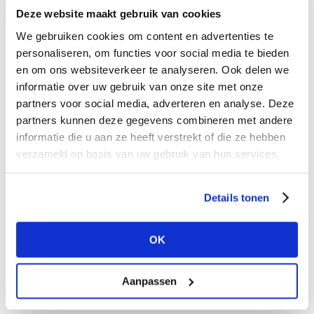
Deze website maakt gebruik van cookies
We gebruiken cookies om content en advertenties te
Een van de eerste merken die nu echt een
personaliseren, om functies voor social media te bieden
belangrijk statement hebben gemaakt is 7 For
en om ons websiteverkeer te analyseren. Ook delen we
All Mankind. Of het te maken heeft met de
informatie over uw gebruik van onze site met onze
huidige crisis weet ik niet zeker, maar het is
partners voor social media, adverteren en analyse. Deze
partners kunnen deze gegevens combineren met andere
misschien net even te toevallig dat dit premium
informatie die u aan ze heeft verstrekt of die ze hebben
jeansmerk uitgerekend nu met een behoorlijk
verzameld op basis van uw gebruik van hun services.
ambitieus plan komt. Het label wil namelijk dat
meer dan 80% van zijn producten tegen 2023
Details tonen
meetbare duurzame kenmerken heeft.
Tegelijkertijd heeft het Amerikaanse label een
OK
nieuw platform gelanceerd – Duurzaam for All
Mankind – dat de criteria bepaalt voor
duurzame materialen en productiemethoden en
Aanpassen
dat gebruikt zal worden om de werkelijke