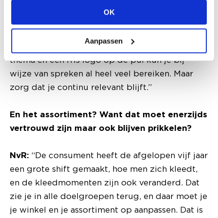
gigantische investering te zijn, kijk gewoon
OK
kritisch naar je winkel, naar je uitstraling, je
etalages, je routing, je online préséance. Met
Aanpassen
een likje verf, een leuk visual merchandising
thema en een fris logo op de pui kun je bij
wijze van spreken al heel veel bereiken. Maar
zorg dat je continu relevant blijft.”
En het assortiment? Want dat moet enerzijds
vertrouwd zijn maar ook blijven prikkelen?
NvR:
“De consument heeft de afgelopen vijf jaar
een grote shift gemaakt, hoe men zich kleedt,
en de kleedmomenten zijn ook veranderd. Dat
zie je in alle doelgroepen terug, en daar moet je
je winkel en je assortiment op aanpassen. Dat is