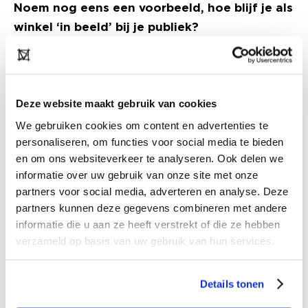
Noem nog eens een voorbeeld, hoe blijf je als
winkel ‘in beeld’ bij je publiek?
NvR:
“We zien dit seizoen een aantal grote en
middelgrote winkels die flink hebben
verbouwd. Die hebben een mooie, frisse look &
Deze website maakt gebruik van cookies
feel gekregen, en we zien dat ze daarmee een
We gebruiken cookies om content en advertenties te
enorme omzetstijging hebben gerealiseerd.
personaliseren, om functies voor social media te bieden
en om ons websiteverkeer te analyseren. Ook delen we
Gewoon omdat klanten het leuk vinden in een
informatie over uw gebruik van onze site met onze
nieuwe omgeving te winkelen. Die consument
partners voor social media, adverteren en analyse. Deze
kan op Insta en andere social media over de hele
partners kunnen deze gegevens combineren met andere
wereld visueel
newness
shoppen, dus als hun
informatie die u aan ze heeft verstrekt of die ze hebben
lokale winkel moeite doet om te vernieuwen
verzameld op basis van uw gebruik van hun services.
wordt dat enorm gewaardeerd. Mijn tip voor
zelfstandig ondernemers is dus: zorg dat je
Details tonen
continu blijft vernieuwen. Dat hoeft geen