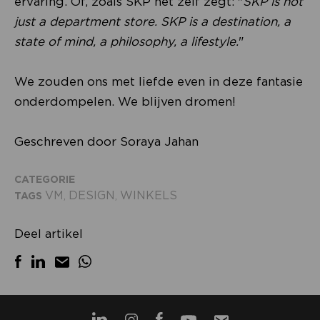
ervaring. Of, zoals SKP het zelf zegt: "
SKP is not
just a department store. SKP is a destination, a
state of mind, a philosophy, a lifestyle.
"
We zouden ons met liefde even in deze fantasie
onderdompelen. We blijven dromen!
Geschreven door Soraya Jahan
CATEGORIE
VM
DESIGN
WINKELS
TAGS
,
,
Deel artikel