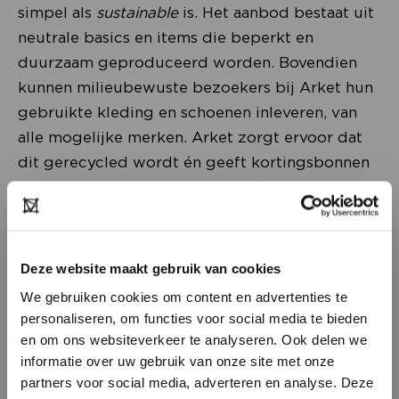
simpel als
sustainable
is. Het aanbod bestaat uit
neutrale basics en items die beperkt en
duurzaam geproduceerd worden. Bovendien
kunnen milieubewuste bezoekers bij Arket hun
gebruikte kleding en schoenen inleveren, van
alle mogelijke merken. Arket zorgt ervoor dat
dit gerecycled wordt én geeft kortingsbonnen
voor aankopen in de winkel als
incentive
.
Happy-happy-win-win voor iedereen.
Deze website maakt gebruik van cookies
We gebruiken cookies om content en advertenties te
personaliseren, om functies voor social media te bieden
en om ons websiteverkeer te analyseren. Ook delen we
informatie over uw gebruik van onze site met onze
partners voor social media, adverteren en analyse. Deze