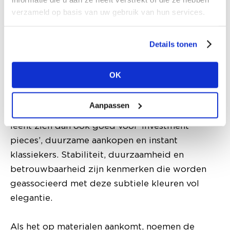
Practical Neutrals' Farbpalette für H/W 25/26
Bild: Fashionsnoops
verzameld op basis van uw gebruik van hun services.
Het veel ingetogenere kleurenpalet ‘Practical
Details tonen
Neutrals’ bestaat uit tijdloze kleuren. Het draait
hierbij om een rustig en luxe gevoel.
OK
Geraffineerde glans, gedempte materialen en
ingetogen kleuren benadrukken een
Aanpassen
duurzamere kijk op mode. Het kleurenpalet
leent zich dan ook goed voor ‘investment
pieces’, duurzame aankopen en instant
klassiekers. Stabiliteit, duurzaamheid en
betrouwbaarheid zijn kenmerken die worden
geassocieerd met deze subtiele kleuren vol
elegantie.
Als het op materialen aankomt, noemen de