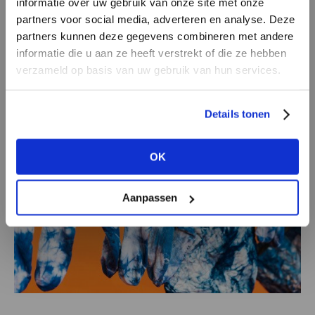
informatie over uw gebruik van onze site met onze
systeem van GLOCALisatie: de lokalisatie van
partners voor social media, adverteren en analyse. Deze
het globale. Weg met just-in-time-leveringen en
partners kunnen deze gegevens combineren met andere
HEB JE NOG GEEN
offshoring, en juist lokaal sterkere connecties
informatie die u aan ze heeft verstrekt of die ze hebben
ACCOUNT?
verzameld op basis van uw gebruik van hun services.
creëren tussen het platteland en de stedelijke,
geïndustrialiseerde gebieden.
Maak nu een
gratis
retailer account
Details tonen
aan of bekijk de andere mogelijkheden.
OK
BEKIJK ALLE OPTIES
Aanpassen