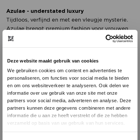
Azulae - understated luxury
Tijdloos, verfijnd en met een vleugje mysterie.
Azulae brengt premium fashion voor vrouwen
die weten wat ze willen: stijl, kwaliteit en
eenvoud met karakter. De collecties
combineren verfijnde pasvormen, luxe
Deze website maakt gebruik van cookies
materialen en subtiele details tot veelzijdige
We gebruiken cookies om content en advertenties te
stukken die moeiteloos met je meebewegen,
personaliseren, om functies voor social media te bieden
waar je ook bent. Met capsulecollecties die
en om ons websiteverkeer te analyseren. Ook delen we
seizoen na seizoen relevant blijven, creëer je
informatie over uw gebruik van onze site met onze
een garderobe die rust én kracht uitstraalt.
partners voor social media, adverteren en analyse. Deze
Expressive, but never loud.
partners kunnen deze gegevens combineren met andere
HEB JE NOG GEEN
informatie die u aan ze heeft verstrekt of die ze hebben
ACCOUNT?
verzameld op basis van uw gebruik van hun services.
Maak nu een
gratis
retailer account