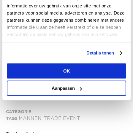
distorted people • El Naturalista • Elemente-
informatie over uw gebruik van onze site met onze
Clemente • Ellastiek • Entimon • Freaky Nation •
partners voor social media, adverteren en analyse. Deze
partners kunnen deze gegevens combineren met andere
Grimey • House of Ord - Cape Town •
informatie die u aan ze heeft verstrekt of die ze hebben
Innbamboo the Original • Intonatu • JEF • John
verzameld op basis van uw gebruik van hun services.
Hatter & Co. • Jilani • King Kerosin • Linen Tales
Closet • Mela • Pockies • Red Wing Heritage •
Details tonen
Richesse • Soxs.co • Sprayground • Stapf •
Stetson • True Religion • Born Living Yoga •
Sunski • Jaywalk • 8beaufort ..and more to
OK
come
Aanpassen
Klik
hier
voor de hele brand list
CATEGORIE
MANNEN
TRADE EVENT
TAGS
,