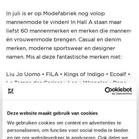
In juli is er op Modefabriek nog volop
mannenmode te vinden! In Hall A staan maar
liefst 60 mannenmerken en merken die mannen-
én vrouwenmode brengen. Casual en denim
merken, moderne sportswear en designer
namen. Mis al deze fantastische merken niet:
Liu Jo Uomo • FILA • Kings of Indigo • Ecoalf •
Le Temps des Cerises • Lee • Wrangler • Pepe
Jeans • Markup • Dockers • Sergio Tacchini •
Marc O'Polo • Reset • Scalpers • The Jogg
Concept • CAT WWR • Indicode • Age Official •
Deze website maakt gebruik van cookies
Colourful Rebel • Mexx • Mustang • Ninetyfour
We gebruiken cookies om content en advertenties te
• Off The Pitch • Esprit • Malelions • Quotrell
personaliseren, om functies voor social media te bieden
• A.kjaerbede • Ambitious • Brador • Derbe •
en om ons websiteverkeer te analyseren. Ook delen we