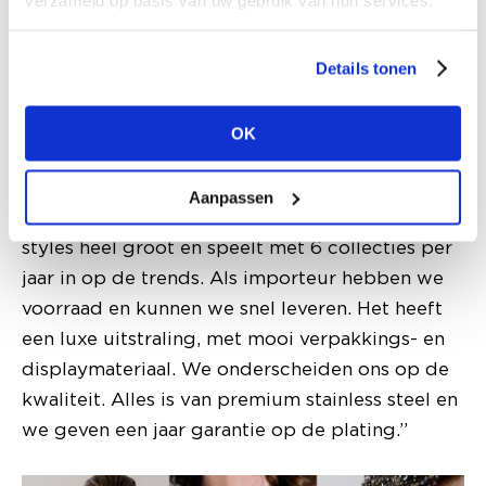
Rose & Camellia: luxe sieradenmerk
Het andere nieuwe merk in de Collections-stal is
Details tonen
sieradenlabel Rose & Camellia. Collections
verkoopt dit sinds maart 2024. “Ook dit merk
OK
richt zich op de betaalbare prijsklasse, met
verkoopprijzen tussen 15 en 39 euro. De
Aanpassen
collectie is met gemiddeld 1.000 tot 1.500
styles heel groot en speelt met 6 collecties per
jaar in op de trends. Als importeur hebben we
voorraad en kunnen we snel leveren. Het heeft
een luxe uitstraling, met mooi verpakkings- en
displaymateriaal. We onderscheiden ons op de
kwaliteit. Alles is van premium stainless steel en
we geven een jaar garantie op de plating.”