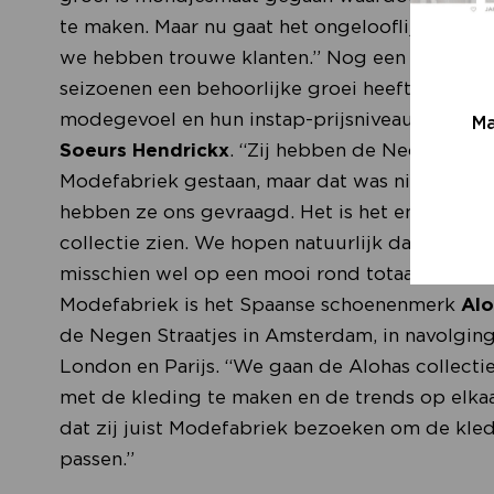
te maken. Maar nu gaat het ongelooflijk hard, de
we hebben trouwe klanten.” Nog een opmerkel
seizoenen een behoorlijke groei heeft doorge
modegevoel en hun instap-prijsniveau werkt he
Ma
Soeurs Hendrickx
. “Zij hebben de Nederlands
Modefabriek gestaan, maar dat was niet meer ha
hebben ze ons gevraagd. Het is het enige merk
collectie zien. We hopen natuurlijk dat we me
misschien wel op een mooi rond totaal van 20
Modefabriek is het Spaanse schoenenmerk
Al
de Negen Straatjes in Amsterdam, in navolging
London en Parijs. “We gaan de Alohas collecti
met de kleding te maken en de trends op elkaar
dat zij juist Modefabriek bezoeken om de kledi
passen.”