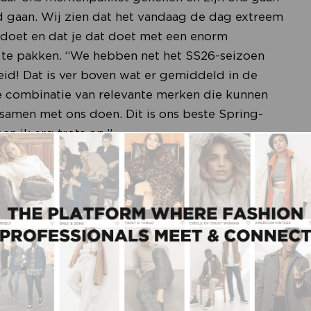
 gaan. Wij zien dat het vandaag de dag extreem
e doet en dat je dat doet met een enorm
t te pakken. “We hebben net het SS26-seizoen
eid! Dat is ver boven wat er gemiddeld in de
ie combinatie van relevante merken die kunnen
samen met ons doen. Dit is ons beste Spring-
en ik erg trots op.”
geweest. “Dit seizoen staan we met 6 van onze 9
ng brand
Second Female
staat er natuurlijk, dat na
per SS26 weer fors de hoogte ingaat. Het tweede
e
Another- Label
,
en ook hun SS26 collectie is
ub L’avenir
, waar Mote’l vanaf het prille begin als
hien wel onze grootste groeier op dit moment. Die
rk de tijd heeft gehad om die ontwikkeling door