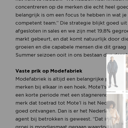
concentreren op de merken die echt heel goed
belangrijk is om een focus te hebben in wat j
competent team.” Die strategie blijkt goed ui
afgesloten in sales en we zijn met 19,8% gegro
markt gebeurt, en dat komt natuurlijk door d
groeien en die capabele mensen die dit graag 
Summer seizoen ooit in ons bestaan dus daar b
Vaste prik op Modefabriek
Modefabriek is altijd een belangrijke partner 
merken bij elkaar in een hoek. Mote’l’s foundi
een korte periode met een stagnerende curve 
merk dat toetrad tot Mote’l is het Nederlands
goed ontvangen. Dan is er het Nederlandse
Cl
agent bij betrokken is geweest. “Dat is missc
groei is mondjesmaat gegaan waardoor het me