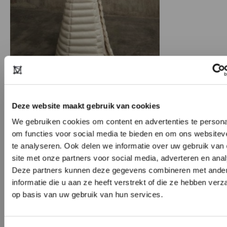
In Buitenplaats Doornburgh is van 18 maart t/m
25 september de tentoonstelling ‘Vorm aan de
Deze website maakt gebruik van cookies
Vecht’ te zien. In het voormalige klooster aan de
rivier de Vecht verzamelt curator Nicole
We gebruiken cookies om content en advertenties te persona
om functies voor social media te bieden en om ons websitev
Uniquole werk van ruim vijftig
te analyseren. Ook delen we informatie over uw gebruik van
(mode)ontwerpers, kunstenaars en fotografen.
site met onze partners voor social media, adverteren en ana
Onder hen zijn Jan Taminiau en Iris van Herpen.
Deze partners kunnen deze gegevens combineren met ande
https://www.buitenplaatsdoornburgh.nl/vorm-
informatie die u aan ze heeft verstrekt of die ze hebben ver
aan-de-vecht/
op basis van uw gebruik van hun services.
HEB JE NOG GEEN ACCOUNT?
DRESSUNDRESS