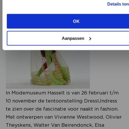
Maak nu een
gratis
retailer account aan of
Details to
bekijk de andere mogelijkheden.
OK
BEKIJK ALLE OPTIES
Aanpassen
In Modemuseum Hasselt is van 26 februari t/m
10 november de tentoonstelling DressUndress
te zien over de fascinatie voor naakt in fashion.
Met ontwerpen van Vivienne Westwood, Olivier
Theyskens, Walter Van Beirendonck, Elsa