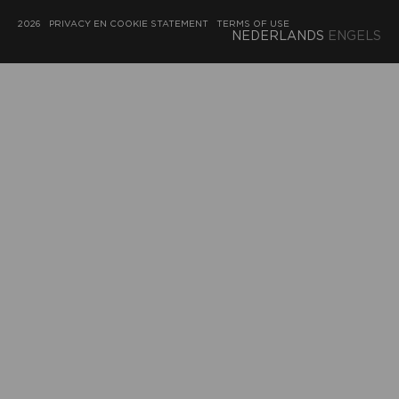
2026
PRIVACY EN COOKIE STATEMENT
TERMS OF USE
NEDERLANDS
ENGELS