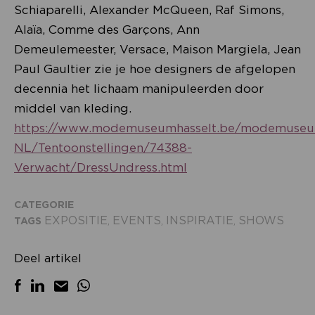
Schiaparelli, Alexander McQueen, Raf Simons,
Alaïa, Comme des Garçons, Ann
Demeulemeester, Versace, Maison Margiela, Jean
Paul Gaultier zie je hoe designers de afgelopen
decennia het lichaam manipuleerden door
middel van kleding.
https://www.modemuseumhasselt.be/modemuse
NL/Tentoonstellingen/74388-
Verwacht/DressUndress.html
CATEGORIE
EXPOSITIE
EVENTS
INSPIRATIE
SHOWS
TAGS
,
,
,
Deel artikel