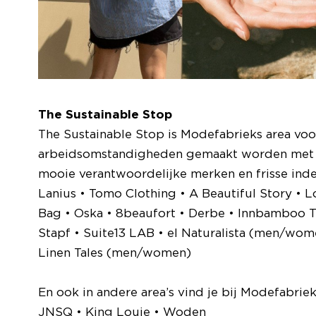
The Sustainable Stop
The Sustainable Stop is Modefabrieks area voo
arbeidsomstandigheden gemaakt worden met duu
mooie verantwoordelijke merken en frisse ind
Lanius • Tomo Clothing • A Beautiful Story • 
Bag • Oska • 8beaufort • Derbe • Innbamboo T
Stapf • Suite13 LAB • el Naturalista (men/wo
Linen Tales (men/women)
En ook in andere area’s vind je bij Modefabri
JNSQ • King Louie • Woden