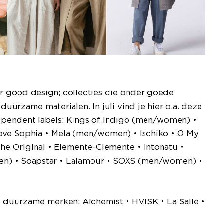
r good design; collecties die onder goede
rzame materialen. In juli vind je hier o.a. deze
ependent labels: Kings of Indigo (men/women) •
Love Sophia • Mela (men/women) • Ischiko • O My
he Original • Elemente-Clemente • Intonatu •
men) • Soapstar • Lalamour • SOXS (men/women) •
ek duurzame merken: Alchemist • HVISK • La Salle •