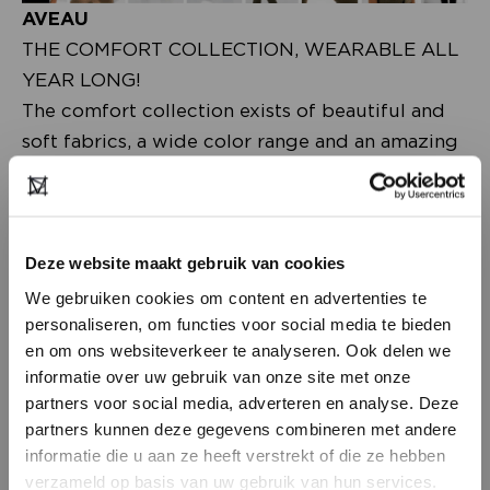
AVEAU
THE COMFORT COLLECTION, WEARABLE ALL
YEAR LONG!
The comfort collection exists of beautiful and
soft fabrics, a wide color range and an amazing
shape designed for each body. The comfort
collection really emphasizes the female work
environment. This collection consists of work-
related designs and business couture what
Deze website maakt gebruik van cookies
includes blazers, pants and basic tops. Taking
We gebruiken cookies om content en advertenties te
the designs to the next level by creating...
Lees
personaliseren, om functies voor social media te bieden
en om ons websiteverkeer te analyseren. Ook delen we
meer
.
informatie over uw gebruik van onze site met onze
partners voor social media, adverteren en analyse. Deze
partners kunnen deze gegevens combineren met andere
HEB JE NOG GEEN
informatie die u aan ze heeft verstrekt of die ze hebben
ACCOUNT?
verzameld op basis van uw gebruik van hun services.