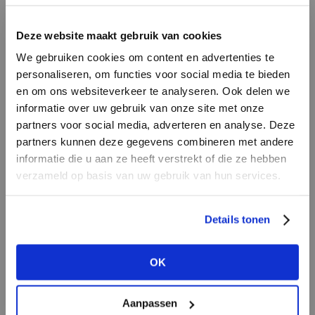
Deze website maakt gebruik van cookies
We gebruiken cookies om content en advertenties te
personaliseren, om functies voor social media te bieden
en om ons websiteverkeer te analyseren. Ook delen we
informatie over uw gebruik van onze site met onze
partners voor social media, adverteren en analyse. Deze
partners kunnen deze gegevens combineren met andere
PIMPSANDPEARLS
HEB JE NOG GEEN
informatie die u aan ze heeft verstrekt of die ze hebben
TIJD VOOR IETS NIEUWS!
ACCOUNT?
verzameld op basis van uw gebruik van hun services.
Naast PimpsandPearls lanceren wij een nieuw
merk Presents and Pearls. Met dit merk en de
Maak nu een
gratis
retailer account
Details tonen
eerste
Delicate Gift Jewelry
collectie richten we
aan of bekijk de andere mogelijkheden.
ons naast de sieraden- en modebranche ook op
OK
hair- wellness en beauty. Misschien ook leuk
BEKIJK ALLE OPTIES
voor jouw salon of studio?...
Lees meer
Aanpassen