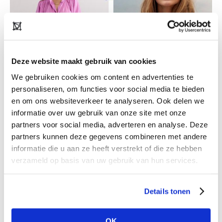
Deze website maakt gebruik van cookies
We gebruiken cookies om content en advertenties te
personaliseren, om functies voor social media te bieden
en om ons websiteverkeer te analyseren. Ook delen we
informatie over uw gebruik van onze site met onze
Aímée the Label
partners voor social media, adverteren en analyse. Deze
Tijdloos bij de tijd, dat is Aímée the Label. Met
partners kunnen deze gegevens combineren met andere
60% stijlvolle basics en 40% trendy statements
informatie die u aan ze heeft verstrekt of die ze hebben
biedt dit jonge label de perfecte mix voor elke
verzameld op basis van uw gebruik van hun services.
garderobe. Mooie pasvormen, sterke prints en
eigentijdse kleuren: mode waarin jij je goed
Details tonen
voelt én gezien wordt.
OK