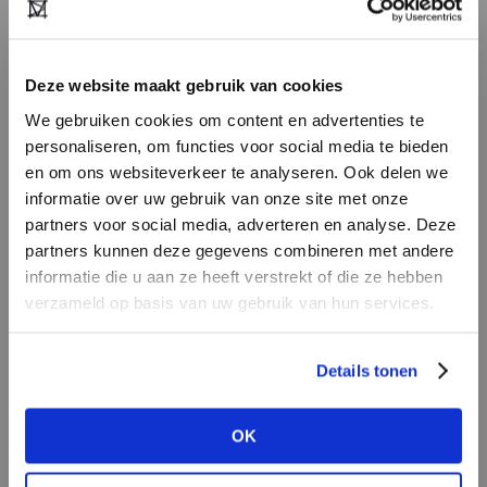
bakstenen, recht voor je neus langzaam op te
lossen.
Deze website maakt gebruik van cookies
We gebruiken cookies om content en advertenties te
personaliseren, om functies voor social media te bieden
en om ons websiteverkeer te analyseren. Ook delen we
informatie over uw gebruik van onze site met onze
partners voor social media, adverteren en analyse. Deze
partners kunnen deze gegevens combineren met andere
HEB JE NOG GEEN
informatie die u aan ze heeft verstrekt of die ze hebben
ACCOUNT?
verzameld op basis van uw gebruik van hun services.
Maak nu een
gratis
retailer account
Details tonen
aan of bekijk de andere mogelijkheden.
De architect hield dezelfde bouwstijl aan als die
OK
BEKIJK ALLE OPTIES
van het origineel om het authentieke
straatbeeld niet zo dramatisch aan te tasten,