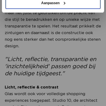
Aanpassen
zoals vaak gebeurt met typische winkelgevels,
maar het juist te gebruiken om de pracht van
die stijl te benadrukken en op unieke wijze met
transparantie te spelen. Het resultaat prikkelt de
zintuigen en daarnaast is de constructie ook
nog eens sterker dan het oorspronkelijke stenen
design.
"Licht, reflectie, transparantie en
'inzichtelijkheid' passen goed bij
de huidige tijdgeest."
Licht, reflectie & contrast
Glas wordt ook voor volledige shopping
experiences toegepast. Studio 10, de architect