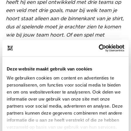
heeft hij een spel ontwikkeld met drie teams op
een veld met drie goals, maar bij welk team je
hoort staat alleen aan de binnenkant van je shirt,
dus al spelende moet je erachter zien te komen
wie bij jouw team hoort. Of een spel met
uniformen die tijdens het spel transformeren.
Dan gaat er een fluitje en wissel je het voorpand
van je shirt zodat je ineens in een ander team zit.
Bedrijven als Nike en Adidas maar ook
Deze website maakt gebruik van cookies
overheidsinstanties nodigen hem uit om hun
We gebruiken cookies om content en advertenties te
mensen die spellen te laten ervaren, bij wijze van
personaliseren, om functies voor social media te bieden
training. Tijdens de Olympische Spelen vorig jaar
en om ons websiteverkeer te analyseren. Ook delen we
informatie over uw gebruik van onze site met onze
mocht hij het met schoolklassen doen. Heel
partners voor social media, adverteren en analyse. Deze
interessant. Mode kan op een heel nieuwe
partners kunnen deze gegevens combineren met andere
manier functioneel zijn.
”
informatie die u aan ze heeft verstrekt of die ze hebben
verzameld op basis van uw gebruik van hun services.