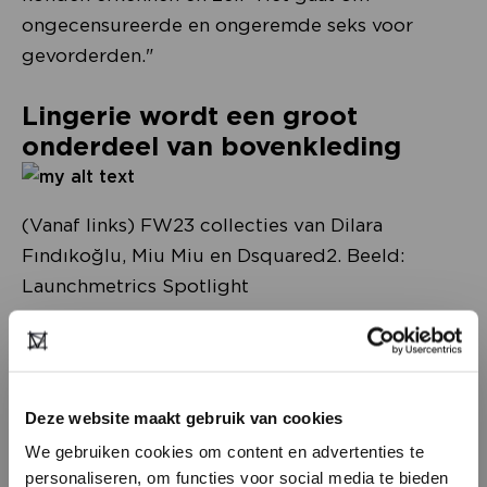
ongecensureerde en ongeremde seks voor
gevorderden."
Lingerie wordt een groot
onderdeel van bovenkleding
(Vanaf links) FW23 collecties van Dilara
Fındıkoğlu, Miu Miu en Dsquared2. Beeld:
Launchmetrics Spotlight
Hoewel de rol van lingerie in de dagelijkse
garderobe niet bepaald nieuw is, wijst het
toenemende gebruik ervan in catwalkcollecties
Deze website maakt gebruik van cookies
op een verschuiving in de manier waarop
We gebruiken cookies om content en advertenties te
dergelijke kledingstukken in de modewereld
personaliseren, om functies voor social media te bieden