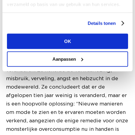
Van koers veranderen
verzameld op basis van uw gebruik van hun services.
Lidewij Edelkoort werd in maart door het
internationale designmagazine Dezeen
Details tonen
uitgeroepen tot een van de 50 meest
invloedrijke vrouwen wereldwijd. Tien jaar
OK
geleden publiceerde zij haar beroemde
Anti_Fashion Manifest, waarin ze de
Aanpassen
modewereld oproept om van koers te
veranderen. Ze hekelde de verwaarlozing,
misbruik, verveling, angst en hebzucht in de
modewereld. Ze concludeert dat er de
afgelopen tien jaar weinig is veranderd, maar er
is een hoopvolle oplossing: “Nieuwe manieren
om mode te zien en te ervaren moeten worden
verkend, aangezien de enige remedie voor onze
monsterlijke overconsumptie nu in handen is