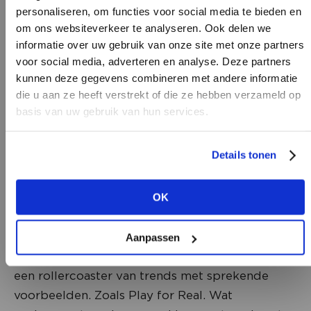
personaliseren, om functies voor social media te bieden en
om ons websiteverkeer te analyseren. Ook delen we
informatie over uw gebruik van onze site met onze partners
voor social media, adverteren en analyse. Deze partners
kunnen deze gegevens combineren met andere informatie
HEB JE NOG GEEN
die u aan ze heeft verstrekt of die ze hebben verzameld op
ACCOUNT?
basis van uw gebruik van hun services.
Maak nu een
gratis
retailer account aan
Details tonen
Taking fun seriously
of bekijk de andere mogelijkheden.
OK
Het is jammer dat exposanten in de regel niet
BEKIJK ALLE OPTIES
toekomen aan het Talks-programma, want daar
barst het van die inspiratie. Jan Agelink van
Aanpassen
Buro Jantrendman presenteert traditiegetrouw
een rollercoaster van trends met sprekende
voorbeelden. Zoals Play for Real. Wat