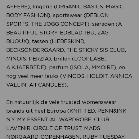
AFFÊRE), lingerie (ORGANIC BASICS, MAGIC
BODY FASHION), sportswear (DEBLON
SPORTS, THE JOGG CONCEPT), sieraden (A
BEAUTIFUL STORY, EDBLAD, IBU, ZAG
BIJOUX), tassen (LIEBESKIND,
BECKSÖNDERGAARD, THE STICKY SIS CLUB,
MINOIS, PERZIA), brillen
(LOOPLABB,
A.KJAERBEDE), parfum (ISOLA, MMOIRE), en
nog veel meer leuks
(VINOOS, HOLDIT, ANNICA
VALLIN, AIFCANDLES).
En natuurlijk de vele trusted womenswear
brands uit heel Europa (KNIT-TED, PENN&INK
N.Y, MY ESSENTIAL WARDROBE, CLUB
L’AVENIR, CIRCLE OF TRUST, MADS
NØRGAARD-COPENHAGEN, RUBY TUESDAY,