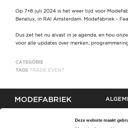
Op 7+8 juli 2024 is het weer tijd voor Modefab
Benelux, in RAI Amsterdam. Modefabriek - Fea
Dus zet het nu alvast in je agenda, en hou onz
voor alle updates over merken, programmering
CATEGORIE
TAGS
TRADE EVENT
MODEFABRIEK
ALGEM
OVER ON
CONTAC
Deze website maakt gebru
FAQ