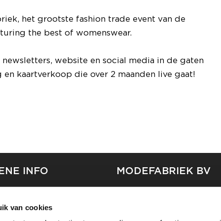
riek, het grootste fashion trade event van de
turing the best of womenswear.
e newsletters, website en social media in de gaten
 en kaartverkoop die over 2 maanden live gaat!
ENE INFO
MODEFABRIEK BV
S
FIRMA C
T
ik van cookies
SHOWPROJECTS BV