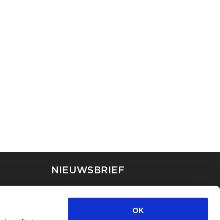
NIEUWSBRIEF
Blijf op de hoogte van ons
laatste nieuws via de
OK
nieuwsbrief