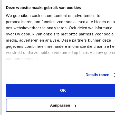
middensegment proberen om elke sector te
Deze website maakt gebruik van cookies
blijven aanspreken. Shah benadrukte dat een
We gebruiken cookies om content en advertenties te
groot deel van de potentiële achteruitgang van
personaliseren, om functies voor social media te bieden en 
het middensegment van de markt kan worden
ons websiteverkeer te analyseren. Ook delen we informatie
toegeschreven aan de noodzaak om prioriteit te
over uw gebruik van onze site met onze partners voor social
geven aan leveranciers. Veel retailers in de
media, adverteren en analyse. Deze partners kunnen deze
bovengenoemde markt zijn afhankelijk van in
gegevens combineren met andere informatie die u aan ze he
verstrekt of die ze hebben verzameld op basis van uw gebru
Europa gevestigde leveranciers, merkte de
van hun services.
trendforecaster op, die te maken krijgen met
een onvermijdelijke prijsstijging als gevolg van
inflatie, waardoor deze retailers niet goed
Details tonen
weten waar ze moeten produceren, omdat ze
vaak terughoudend zijn om de productie naar
OK
goedkopere locaties buiten Europa te brengen.
"De sleutel tot de toekomst is de leverancier,"
Aanpassen
voegde Shah eraan toe. "Beheers je leverancier,