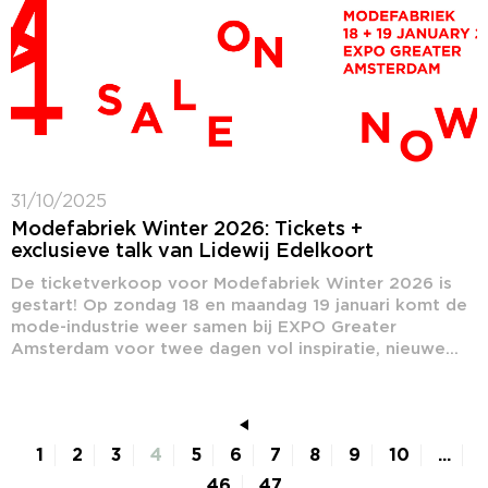
31/10/2025
Modefabriek Winter 2026: Tickets +
exclusieve talk van Lidewij Edelkoort
De ticketverkoop voor Modefabriek Winter 2026 is
gestart! Op zondag 18 en maandag 19 januari komt de
mode-industrie weer samen bij EXPO Greater
Amsterdam voor twee dagen vol inspiratie, nieuwe...
1
2
3
4
5
6
7
8
9
10
...
46
47