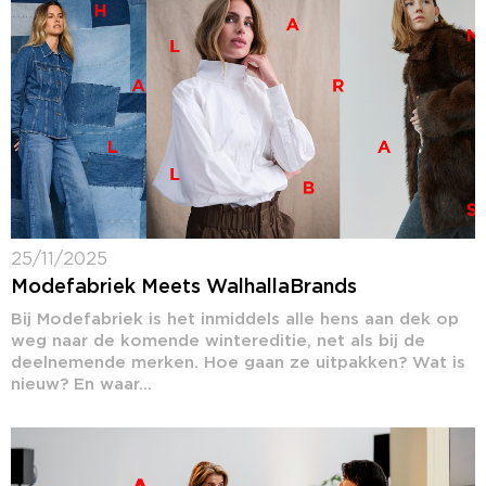
25/11/2025
Modefabriek Meets WalhallaBrands
Bij Modefabriek is het inmiddels alle hens aan dek op
weg naar de komende wintereditie, net als bij de
deelnemende merken. Hoe gaan ze uitpakken? Wat is
nieuw? En waar...