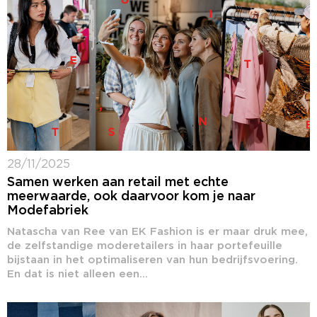
28/11/2025
Samen werken aan retail met echte
meerwaarde, ook daarvoor kom je naar
Modefabriek
Natascha van Ree van EK Fashion is er maar druk mee,
de zelfstandige moderetailers in haar portefeuille
bijstaan in het optimaliseren van hun bedrijfsvoering.
En dat is niet alleen een...