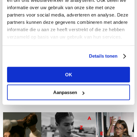
en om ons websiteverkeer te analyseren. Ook delen we
informatie over uw gebruik van onze site met onze
partners voor social media, adverteren en analyse. Deze
partners kunnen deze gegevens combineren met andere
informatie die u aan ze heeft verstrekt of die ze hebben
verzameld op basis van uw gebruik van hun services.
Details tonen
10/11/2025
5 x Waarom je Modefabriek winter 2026 niet
mag missen
OK
De modecommunity komt weer samen! Op 18 & 19
januari 2026 trapt Modefabriek het nieuwe seizoen af
Aanpassen
met twee dagen vol inspiratie, ontmoeting en energie.
Onder het motto ‘Let’s come...