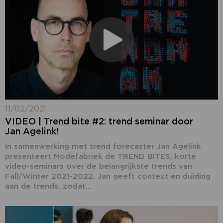
11/02/2021
VIDEO | Trend bite #2: trend seminar door
Jan Agelink!
In samenwerking met trend forecaster Jan Agelink
presenteert Modefabriek de TREND BITES, korte
video-seminars over de belangrijkste trends van
Fall/Winter 2021-2022. Jan geeft context en duiding
aan de trends, zodat...