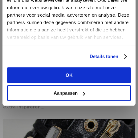
en om ons websiteverkeer te analyseren. Ook delen we
informatie over uw gebruik van onze site met onze
partners voor social media, adverteren en analyse. Deze
partners kunnen deze gegevens combineren met andere
HEB JE NOG GEEN
informatie die u aan ze heeft verstrekt of die ze hebben
ACCOUNT?
verzameld op basis van uw gebruik van hun services.
Maak nu een
gratis
retailer account
Details tonen
aan of bekijk de andere mogelijkheden.
05/02/2021
MARKETPLACE | Laat je inspireren door
OK
BEKIJK ALLE OPTIES
deze collectievideo’s!
Op ons B2B platform blijf je 365 dagen per jaar op de
Aanpassen
hoogte van alle merken, hun nieuwste collecties en
hun laatste nieuws. Laat je tijdens het inkoopseizoen
extra inspireren...