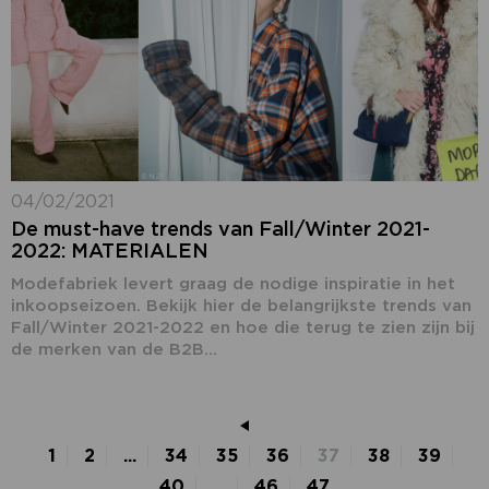
04/02/2021
De must-have trends van Fall/Winter 2021-
2022: MATERIALEN
Modefabriek levert graag de nodige inspiratie in het
inkoopseizoen. Bekijk hier de belangrijkste trends van
Fall/Winter 2021-2022 en hoe die terug te zien zijn bij
de merken van de B2B...
1
2
...
34
35
36
37
38
39
40
...
46
47