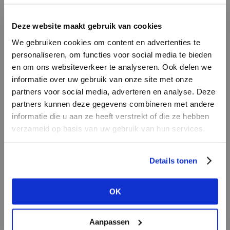
LOGIN
F
Deze website maakt gebruik van cookies
BRAND
BRAND
We gebruiken cookies om content en advertenties te
Lofty Manner
Aimée the Label
Email address
personaliseren, om functies voor social media te bieden
en om ons websiteverkeer te analyseren. Ook delen we
informatie over uw gebruik van onze site met onze
Em
partners voor social media, adverteren en analyse. Deze
Password
partners kunnen deze gegevens combineren met andere
informatie die u aan ze heeft verstrekt of die ze hebben
verzameld op basis van uw gebruik van hun services.
BRAND
LOGIN
BRAND
Circle of Trust
Bac
PENN&INK N.Y
Forgot my login details
Details tonen
NO ACCOUNT YET?
OK
CREATE AN ACCOUNT NOW
Aanpassen
BRAND