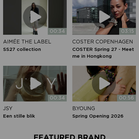
00:34
03:15
AIMÉE THE LABEL
COSTER COPENHAGEN
SS27 collection
COSTER Spring 27 - Meet
me in Hongkong
00:34
00:56
JSY
B.YOUNG
Een stille blik
Spring Opening 2026
FEATURED BRAND