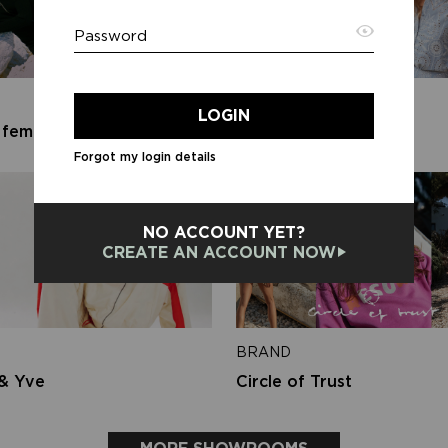
Password
Emai
BRAND
LOGIN
 female
Lofty Manner
Forgot my login details
Back 
NO ACCOUNT YET?
CREATE AN ACCOUNT NOW
BRAND
& Yve
Circle of Trust