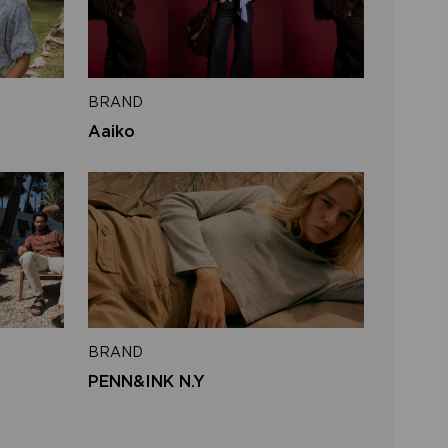
l address
BRAND
SEND
Aaiko
to login
BRAND
PENN&INK N.Y