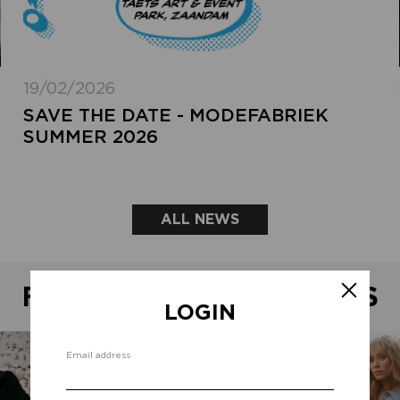
19/02/2026
SAVE THE DATE - MODEFABRIEK
SUMMER 2026
ALL NEWS
FEATURED SHOWROOMS
LOGIN
Email address
Forg
add