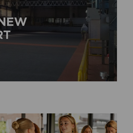
 NEW
RT