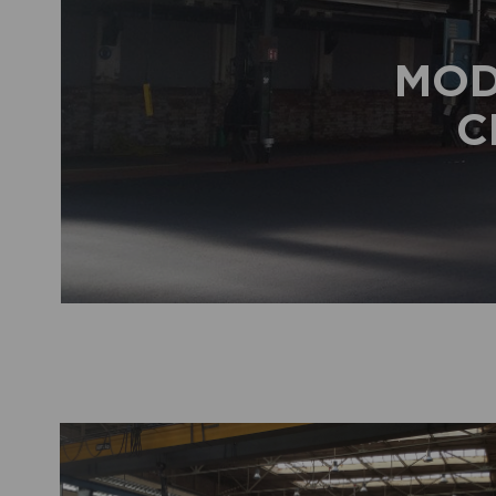
MOD
C