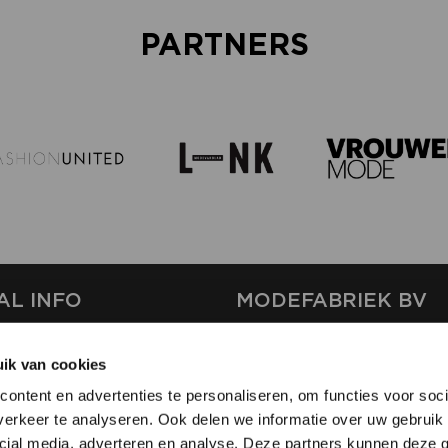
PARTNERS
AL INFO
MODEFABRIEK BV
S
FIRMA C
ik van cookies
T
SHOWPROJECTS BV
ontent en advertenties te personaliseren, om functies voor soci
RS
erkeer te analyseren. Ook delen we informatie over uw gebruik 
SHIFT
SE
cial media, adverteren en analyse. Deze partners kunnen deze