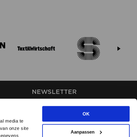
NEWSLETTER
Stay up-to-date on our latest
news through the newsletter
OK
al media te
van onze site
APPLY
Aanpassen
 gegevens