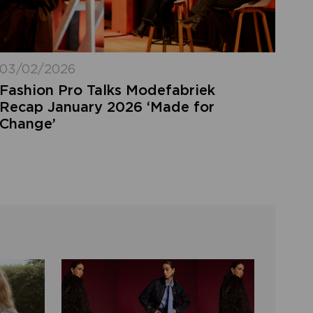
03/02/2026
Fashion Pro Talks Modefabriek
Recap January 2026 ‘Made for
Change’
FORGOT MY LOGIN
DETAILS
ot your login details? Enter the email
ress of your account and click 'send'