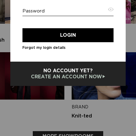
Password
Emai
BRAND
LOGIN
sh
Circle of Trust
Forgot my login details
Back 
NO ACCOUNT YET?
CREATE AN ACCOUNT NOW
BRAND
Knit-ted