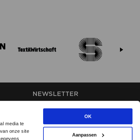
NEWSLETTER
Stay up-to-date on our latest
news through the newsletter
OK
al media te
van onze site
APPLY
Aanpassen
 gegevens