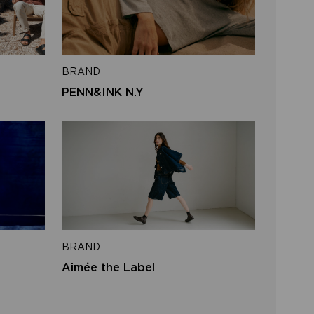
l address
BRAND
SEND
PENN&INK N.Y
to login
BRAND
Aimée the Label