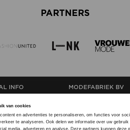
PARTNERS
AL INFO
MODEFABRIEK BV
S
FIRMA C
ik van cookies
T
SHOWPROJECTS BV
ontent en advertenties te personaliseren, om functies voor soci
RS
erkeer te analyseren. Ook delen we informatie over uw gebruik 
SHIFT
SE
cial media, adverteren en analyse. Deze partners kunnen deze