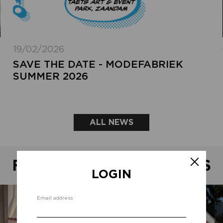
19/02/2026
SAVE THE DATE - MODEFABRIEK
SUMMER 2026
ALL NEWS
FEATURED SHOWROOMS
LOGIN
Email address
Forg
add