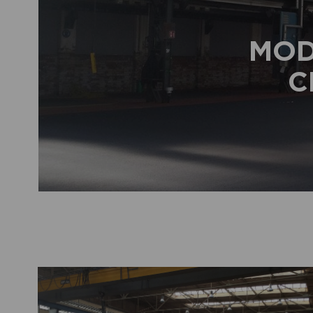
MOD
C