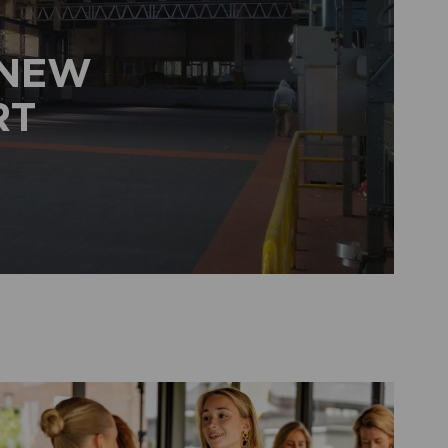
 NEW
RT