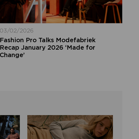
03/02/2026
Fashion Pro Talks Modefabriek
Recap January 2026 ‘Made for
Change’
FORGOT MY LOGIN
DETAILS
ot your login details? Enter the email
ress of your account and click 'send'