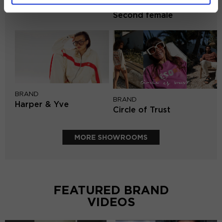
BRAND
Mos Mosh
Second female
BRAND
BRAND
Harper & Yve
Circle of Trust
MORE SHOWROOMS
FEATURED BRAND
VIDEOS