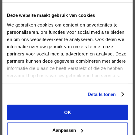
LOGIN
F
Deze website maakt gebruik van cookies
BRAND
BRAND
We gebruiken cookies om content en advertenties te
Aaiko
Knit-ted
Email address
personaliseren, om functies voor social media te bieden
en om ons websiteverkeer te analyseren. Ook delen we
informatie over uw gebruik van onze site met onze
Em
partners voor social media, adverteren en analyse. Deze
Password
partners kunnen deze gegevens combineren met andere
DON’T HAVE AN ACCOUNT
informatie die u aan ze heeft verstrekt of die ze hebben
YET?
verzameld op basis van uw gebruik van hun services.
BRAND
LOGIN
BRAND
Lofty Manner
Bac
PENN&INK N.Y
Create a
free
retailer account now or
Forgot my login details
Details tonen
view the other options.
NO ACCOUNT YET?
OK
VIEW ALL OPTIONS
CREATE AN ACCOUNT NOW
Aanpassen
BRAND