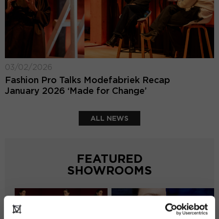
03/02/2026
Fashion Pro Talks Modefabriek Recap
January 2026 ‘Made for Change’
ALL NEWS
FEATURED
SHOWROOMS