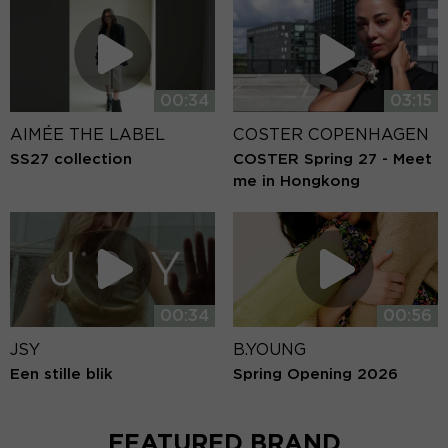
00:34
03:15
AIMÉE THE LABEL
COSTER COPENHAGEN
SS27 collection
COSTER Spring 27 - Meet
me in Hongkong
00:34
00:56
JSY
B.YOUNG
Een stille blik
Spring Opening 2026
FEATURED BRAND