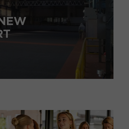
 NEW
RT