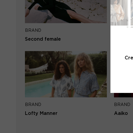
BRAND
BRAND
Second female
Mos Mo
Cr
BRAND
BRAND
Lofty Manner
Aaiko