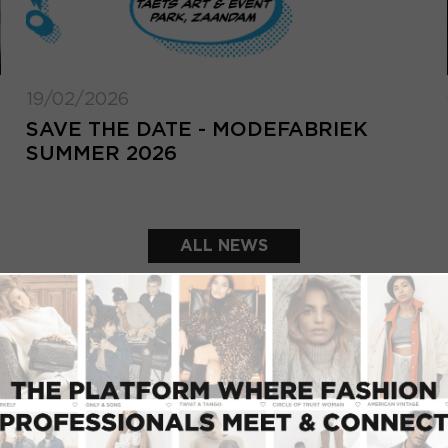
19/02/2026
SAVE THE DATE - MODEFABRIEK
SUMMER 2026
ALL NEWS
FEATURED SHOWROOMS
LOGIN
Email address
Forg
add