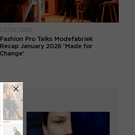
03/02/2026
Fashion Pro Talks Modefabriek
Recap January 2026 ‘Made for
Change’
FORGOT MY LOGIN
DETAILS
ot your login details? Enter the email
ress of your account and click 'send'