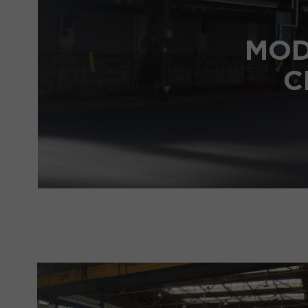
MOD
C