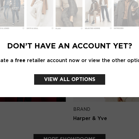
Password
Emai
BRAND
LOGIN
sh
Circle of Trust
DON’T HAVE AN ACCOUNT YET?
Forgot my login details
Back 
eate a
free
retailer account now or view the other opti
NO ACCOUNT YET?
CREATE AN ACCOUNT NOW
VIEW ALL OPTIONS
BRAND
Harper & Yve