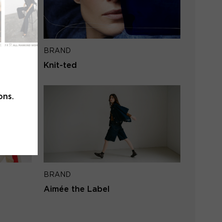
l address
BRAND
SEND
Knit-ted
to login
ons.
BRAND
Aimée the Label