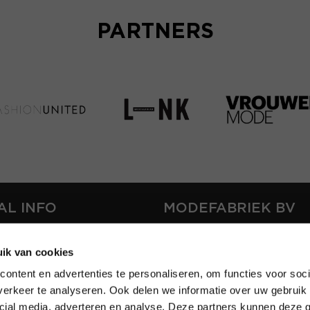
PARTNERS
AL INFO
MODEFABRIEK BV
S
FIRMA C
ik van cookies
T
SHOWPROJECTS BV
ontent en advertenties te personaliseren, om functies voor soci
RS
erkeer te analyseren. Ook delen we informatie over uw gebruik 
SHIFT
SE
cial media, adverteren en analyse. Deze partners kunnen deze