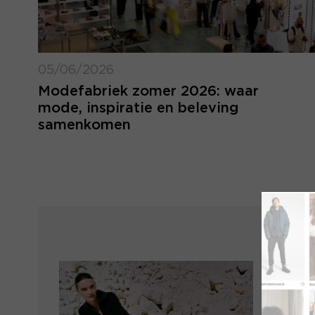
05/06/2026
Modefabriek zomer 2026: waar
mode, inspiratie en beleving
samenkomen