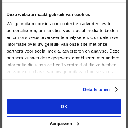
LOGIN
F
Deze website maakt gebruik van cookies
BRAND
BRAND
We gebruiken cookies om content en advertenties te
Second female
PENN&INK N.Y
Email address
personaliseren, om functies voor social media te bieden
en om ons websiteverkeer te analyseren. Ook delen we
informatie over uw gebruik van onze site met onze
Em
partners voor social media, adverteren en analyse. Deze
Password
partners kunnen deze gegevens combineren met andere
DON’T HAVE AN ACCOUNT
informatie die u aan ze heeft verstrekt of die ze hebben
YET?
verzameld op basis van uw gebruik van hun services.
BRAND
LOGIN
BRAND
Mos Mosh
Bac
Knit-ted
Create a
free
retailer account now or
Forgot my login details
Details tonen
view the other options.
NO ACCOUNT YET?
OK
VIEW ALL OPTIONS
CREATE AN ACCOUNT NOW
Aanpassen
BRAND