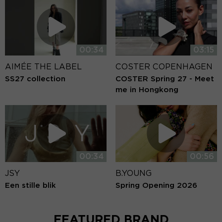
00:34
03:15
AIMÉE THE LABEL
COSTER COPENHAGEN
SS27 collection
COSTER Spring 27 - Meet
me in Hongkong
00:34
00:56
JSY
B.YOUNG
Een stille blik
Spring Opening 2026
FEATURED BRAND