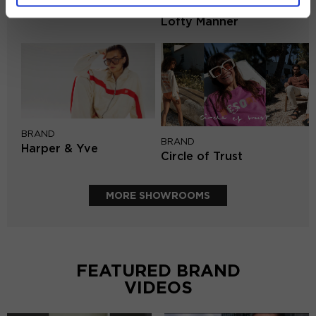
BRAND
Aaiko
Lofty Manner
BRAND
BRAND
Harper & Yve
Circle of Trust
MORE SHOWROOMS
FEATURED BRAND
VIDEOS