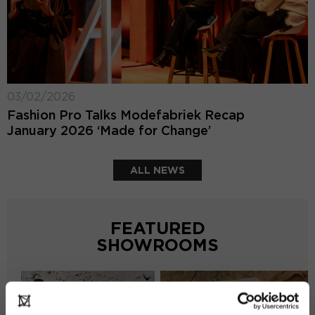
03/02/2026
Fashion Pro Talks Modefabriek Recap
January 2026 ‘Made for Change’
ALL NEWS
FEATURED
SHOWROOMS