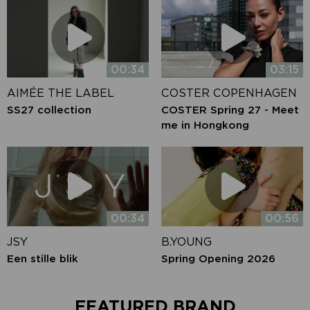
00:34
03:15
AIMÉE THE LABEL
COSTER COPENHAGEN
SS27 collection
COSTER Spring 27 - Meet
me in Hongkong
00:34
00:56
JSY
B.YOUNG
Een stille blik
Spring Opening 2026
FEATURED BRAND