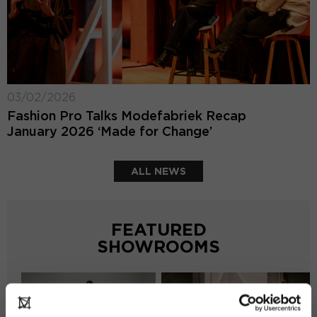
03/02/2026
Fashion Pro Talks Modefabriek Recap
January 2026 ‘Made for Change’
ALL NEWS
FEATURED
SHOWROOMS