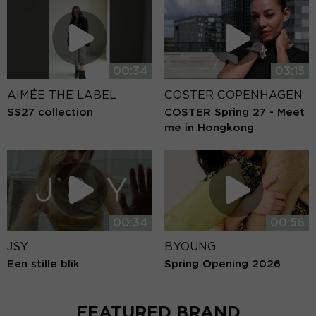
00:34
03:15
AIMÉE THE LABEL
COSTER COPENHAGEN
SS27 collection
COSTER Spring 27 - Meet
me in Hongkong
00:34
00:56
JSY
B.YOUNG
Een stille blik
Spring Opening 2026
FEATURED BRAND