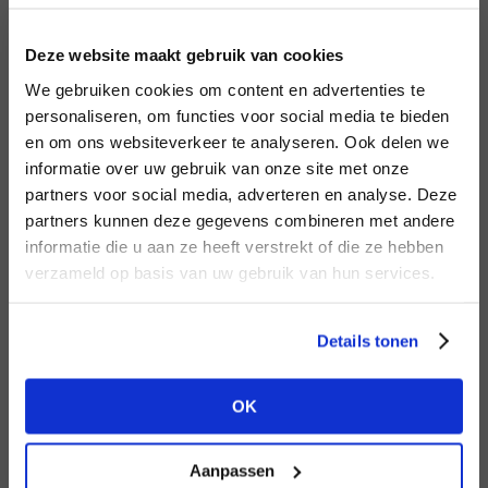
LOGIN
F
Deze website maakt gebruik van cookies
BRAND
BRAND
We gebruiken cookies om content en advertenties te
Aimée the Label
Mos Mosh
Email address
personaliseren, om functies voor social media te bieden
en om ons websiteverkeer te analyseren. Ook delen we
informatie over uw gebruik van onze site met onze
Em
partners voor social media, adverteren en analyse. Deze
Password
partners kunnen deze gegevens combineren met andere
DON’T HAVE AN ACCOUNT
informatie die u aan ze heeft verstrekt of die ze hebben
YET?
verzameld op basis van uw gebruik van hun services.
BRAND
LOGIN
BRAND
Harper & Yve
Bac
Circle of Trust
Create a
free
retailer account now or
Forgot my login details
Details tonen
view the other options.
NO ACCOUNT YET?
OK
VIEW ALL OPTIONS
CREATE AN ACCOUNT NOW
Aanpassen
BRAND