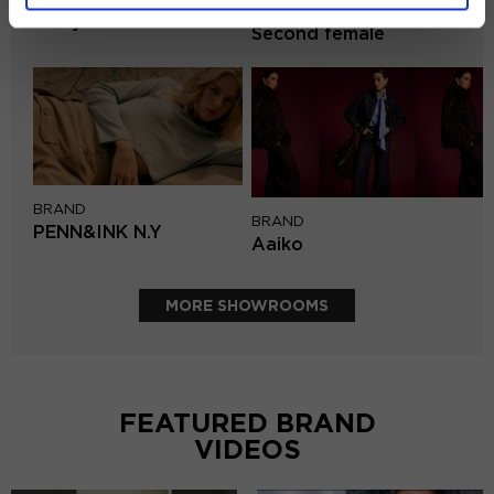
BRAND
Lofty Manner
Second female
BRAND
BRAND
PENN&INK N.Y
Aaiko
MORE SHOWROOMS
FEATURED BRAND
VIDEOS