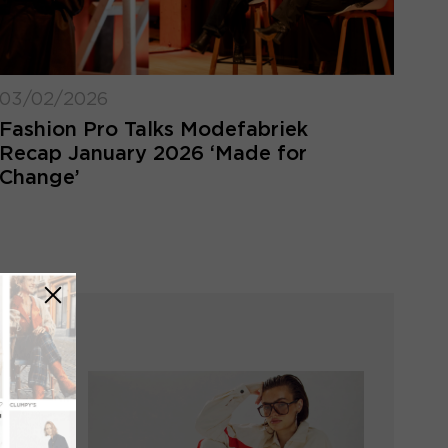
03/02/2026
Fashion Pro Talks Modefabriek
Recap January 2026 ‘Made for
Change’
FORGOT MY LOGIN
DETAILS
ot your login details? Enter the email
ress of your account and click 'send'