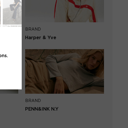
l address
BRAND
SEND
Harper & Yve
to login
ons.
BRAND
PENN&INK N.Y