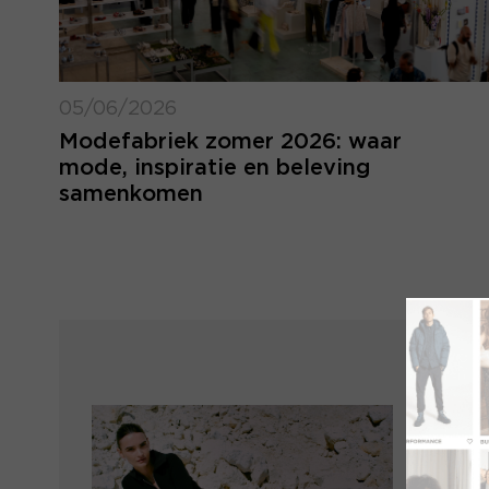
05/06/2026
Modefabriek zomer 2026: waar
mode, inspiratie en beleving
samenkomen