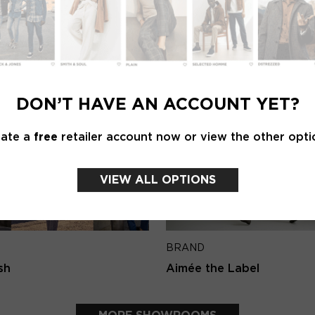
Password
Emai
BRAND
LOGIN
Knit-ted
DON’T HAVE AN ACCOUNT YET?
Forgot my login details
Back 
eate a
free
retailer account now or view the other opti
NO ACCOUNT YET?
CREATE AN ACCOUNT NOW
VIEW ALL OPTIONS
BRAND
sh
Aimée the Label