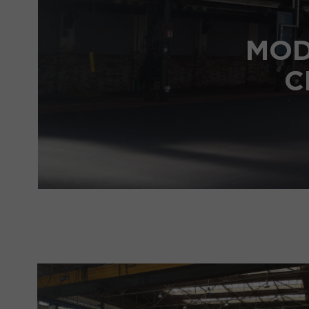
MOD
C