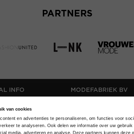
PARTNERS
AL INFO
MODEFABRIEK BV
S
FIRMA C
ik van cookies
T
SHOWPROJECTS BV
ontent en advertenties te personaliseren, om functies voor soci
RS
erkeer te analyseren. Ook delen we informatie over uw gebruik 
SHIFT
SE
cial media, adverteren en analyse. Deze partners kunnen deze