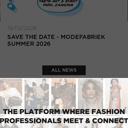
19/02/2026
SAVE THE DATE - MODEFABRIEK
SUMMER 2026
ALL NEWS
FEATURED SHOWROOMS
LOGIN
Email address
Forg
add