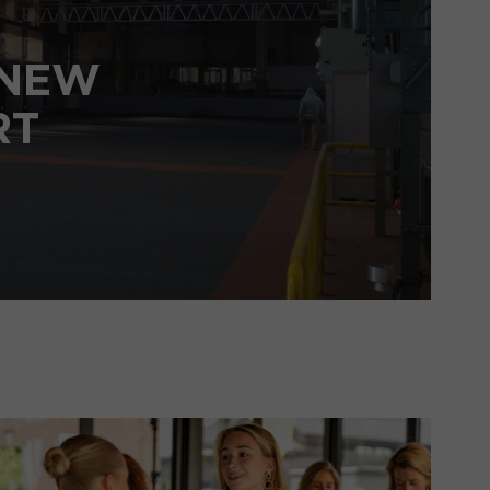
 NEW
RT