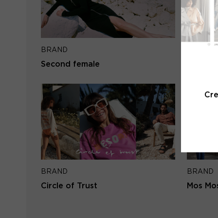
BRAND
BRAND
Second female
Aaiko
Cr
BRAND
BRAND
Circle of Trust
Mos Mo