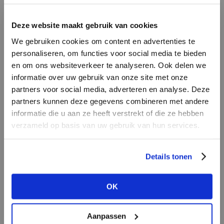
LOGIN
F
Deze website maakt gebruik van cookies
BRAND
BRAND
We gebruiken cookies om content en advertenties te
Harper & Yve
Aimée the Label
Email address
personaliseren, om functies voor social media te bieden
en om ons websiteverkeer te analyseren. Ook delen we
informatie over uw gebruik van onze site met onze
Em
partners voor social media, adverteren en analyse. Deze
Password
partners kunnen deze gegevens combineren met andere
informatie die u aan ze heeft verstrekt of die ze hebben
verzameld op basis van uw gebruik van hun services.
BRAND
LOGIN
BRAND
Knit-ted
Bac
PENN&INK N.Y
Forgot my login details
Details tonen
NO ACCOUNT YET?
OK
CREATE AN ACCOUNT NOW
Aanpassen
BRAND