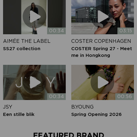
00:34
03:15
AIMÉE THE LABEL
COSTER COPENHAGEN
SS27 collection
COSTER Spring 27 - Meet
me in Hongkong
00:34
00:56
JSY
B.YOUNG
Een stille blik
Spring Opening 2026
FEATURED BRAND