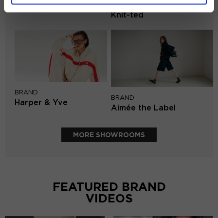
BRAND
Second female
Knit-ted
BRAND
BRAND
Harper & Yve
Aimée the Label
MORE SHOWROOMS
FEATURED BRAND
VIDEOS