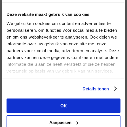
LOGIN
F
Deze website maakt gebruik van cookies
BRAND
BRAND
We gebruiken cookies om content en advertenties te
Mos Mosh
Lofty Manner
Email address
personaliseren, om functies voor social media te bieden
en om ons websiteverkeer te analyseren. Ook delen we
informatie over uw gebruik van onze site met onze
Em
partners voor social media, adverteren en analyse. Deze
Password
partners kunnen deze gegevens combineren met andere
DON’T HAVE AN ACCOUNT
informatie die u aan ze heeft verstrekt of die ze hebben
YET?
verzameld op basis van uw gebruik van hun services.
BRAND
LOGIN
BRAND
PENN&INK N.Y
Bac
Aaiko
Create a
free
retailer account now or
Forgot my login details
Details tonen
view the other options.
NO ACCOUNT YET?
OK
VIEW ALL OPTIONS
CREATE AN ACCOUNT NOW
Aanpassen
BRAND