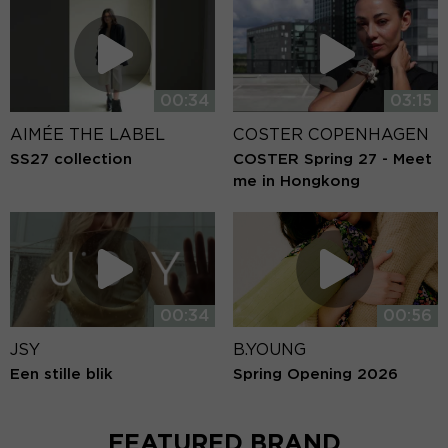
00:34
03:15
AIMÉE THE LABEL
COSTER COPENHAGEN
SS27 collection
COSTER Spring 27 - Meet
me in Hongkong
00:34
00:56
JSY
B.YOUNG
Een stille blik
Spring Opening 2026
FEATURED BRAND