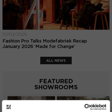
03/02/2026
Fashion Pro Talks Modefabriek Recap
January 2026 ‘Made for Change’
ALL NEWS
FEATURED
SHOWROOMS