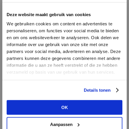
LOGIN
F
Deze website maakt gebruik van cookies
BRAND
BRAND
We gebruiken cookies om content en advertenties te
Aimée the Label
Second female
Email address
personaliseren, om functies voor social media te bieden
en om ons websiteverkeer te analyseren. Ook delen we
informatie over uw gebruik van onze site met onze
Em
partners voor social media, adverteren en analyse. Deze
Password
partners kunnen deze gegevens combineren met andere
informatie die u aan ze heeft verstrekt of die ze hebben
verzameld op basis van uw gebruik van hun services.
BRAND
LOGIN
BRAND
Aaiko
Bac
Mos Mosh
Forgot my login details
Details tonen
NO ACCOUNT YET?
OK
CREATE AN ACCOUNT NOW
Aanpassen
BRAND