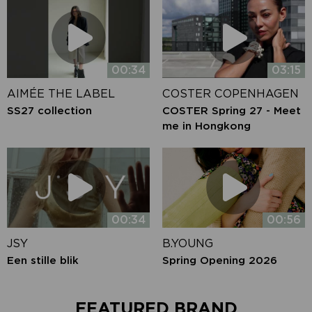
00:34
03:15
AIMÉE THE LABEL
COSTER COPENHAGEN
SS27 collection
COSTER Spring 27 - Meet
me in Hongkong
00:34
00:56
JSY
B.YOUNG
Een stille blik
Spring Opening 2026
FEATURED BRAND