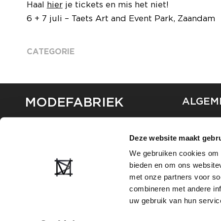
Haal
hier
je tickets en mis het niet!
6 + 7 juli – Taets Art and Event Park, Zaandam
CATEGORIE
MODEFABRIEK
ALGEM
OVER ON
CONTAC
Deze website maakt gebru
FAQ
We gebruiken cookies om c
PARTNE
bieden en om ons websitev
ADVERT
met onze partners voor so
combineren met andere inf
uw gebruik van hun servic