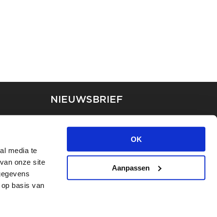
NIEUWSBRIEF
Blijf op de hoogte van ons
laatste nieuws via de
OK
nieuwsbrief
al media te
van onze site
Aanpassen
INSCHRIJVEN
 gegevens
 op basis van