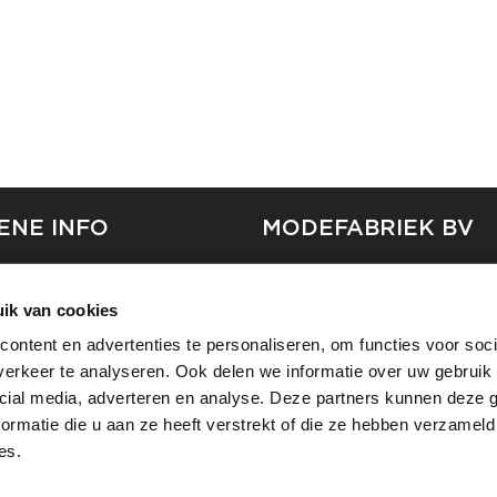
ENE INFO
MODEFABRIEK BV
S
FIRMA C
T
ik van cookies
SHOWPROJECTS BV
ontent en advertenties te personaliseren, om functies voor soci
RS
erkeer te analyseren. Ook delen we informatie over uw gebruik 
SHIFT
EREN
cial media, adverteren en analyse. Deze partners kunnen deze
ormatie die u aan ze heeft verstrekt of die ze hebben verzameld
es.