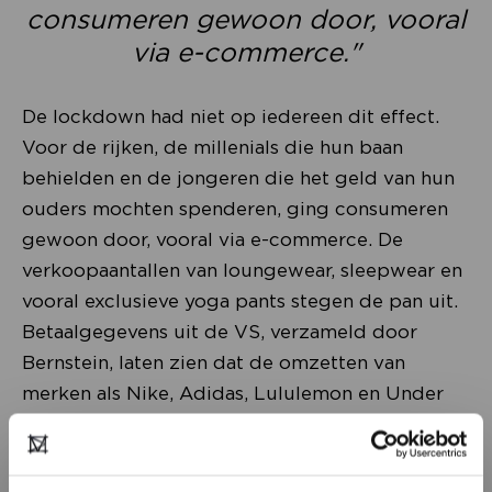
consumeren gewoon door, vooral
via e-commerce."
De lockdown had niet op iedereen dit effect.
Voor de rijken, de millenials die hun baan
behielden en de jongeren die het geld van hun
ouders mochten spenderen, ging consumeren
gewoon door, vooral via e-commerce. De
verkoopaantallen van loungewear, sleepwear en
vooral exclusieve yoga pants stegen de pan uit.
Betaalgegevens uit de VS, verzameld door
Bernstein, laten zien dat de omzetten van
merken als Nike, Adidas, Lululemon en Under
Armour met 46 procent zijn gestegen in de
week van 17 juli 2020. De zijden pyjama’s van
Olivia von Halle, met catwalk-waardige prints,