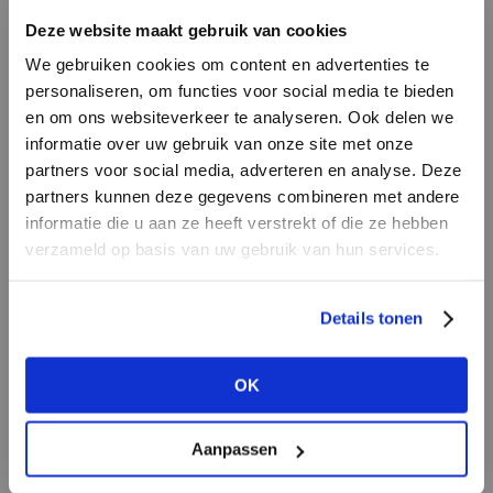
gingen als warme broodjes en zorgden voor
Deze website maakt gebruik van cookies
een verbluffende omzetstijging van 275
We gebruiken cookies om content en advertenties te
procent.
personaliseren, om functies voor social media te bieden
en om ons websiteverkeer te analyseren. Ook delen we
informatie over uw gebruik van onze site met onze
partners voor social media, adverteren en analyse. Deze
partners kunnen deze gegevens combineren met andere
HEB JE NOG GEEN
informatie die u aan ze heeft verstrekt of die ze hebben
ACCOUNT?
verzameld op basis van uw gebruik van hun services.
Maak nu een
gratis
retailer account
Details tonen
aan of bekijk de andere mogelijkheden.
OK
BEKIJK ALLE OPTIES
The future is polarized
Aanpassen
Na elke crisis beweren experts dat het leven