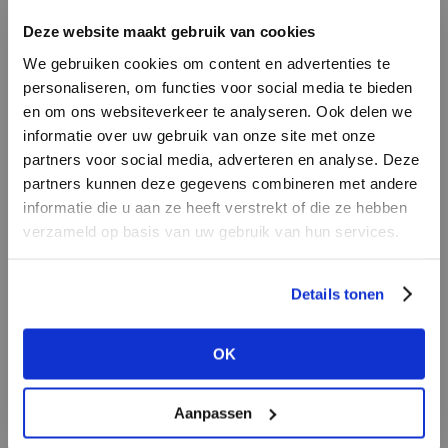
Deze website maakt gebruik van cookies
We gebruiken cookies om content en advertenties te
personaliseren, om functies voor social media te bieden
en om ons websiteverkeer te analyseren. Ook delen we
informatie over uw gebruik van onze site met onze
partners voor social media, adverteren en analyse. Deze
partners kunnen deze gegevens combineren met andere
HEB JE NOG GEEN
informatie die u aan ze heeft verstrekt of die ze hebben
ACCOUNT?
verzameld op basis van uw gebruik van hun services.
Green shopping in voormalige arena
Maak nu een
gratis
retailer account
Minder nieuw, maar niet minder opmerkelijk is
Details tonen
aan of bekijk de andere mogelijkheden.
Engelands grootste shopping centre Bullring
and Grand Central. De locatie heeft altijd al de
OK
BEKIJK ALLE OPTIES
functie van handelsplek gehad, zelfs toen zij in
de middeleeuwen als grote markt van
Aanpassen
Birmingham diende, maar heeft haar naam te
danken aan de ijzeren ring waaraan stieren