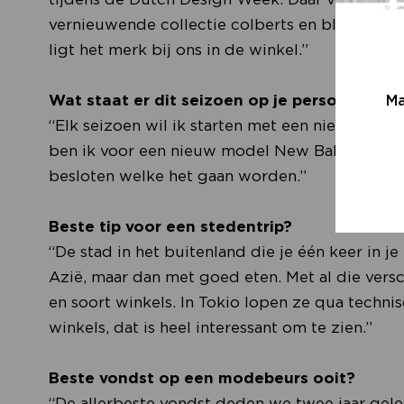
vernieuwende collectie colberts en bloezen. 
ligt het merk bij ons in de winkel.”
Wat staat er dit seizoen op je persoonlijke v
Ma
“Elk seizoen wil ik starten met een nieuw paar 
ben ik voor een nieuw model New Balance gega
besloten welke het gaan worden.”
Beste tip voor een stedentrip?
“De stad in het buitenland die je één keer in 
Azië, maar dan met goed eten. Met al die vers
en soort winkels. In Tokio lopen ze qua techni
winkels, dat is heel interessant om te zien.”
Beste vondst op een modebeurs ooit?
“De allerbeste vondst deden we twee jaar geled