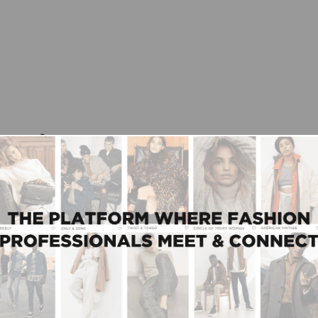
rs gaat?
f alles op: trends, nieuwe merken, welke kleuren in
ecties we bepaalde items en trends vinden. We
rs finetunen we die op basis van wat we op de
prikkeld op itemniveau. Maar we ontdekken wel
 maar ook op internationale fashionweeks en
twee jaar geleden voor Chptr-s, een