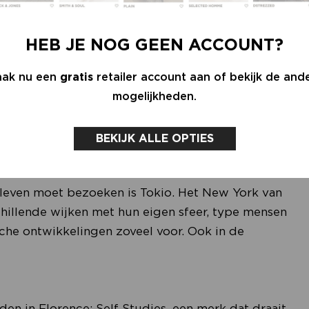
We hebben ze in de gaten gehouden en inmiddels
HEB JE NOG GEEN ACCOUNT?
erlanglijstje?
ak nu een
gratis
retailer account aan of bekijk de and
sneakers. Dat is wel een tic. Afgelopen seizoen
mogelijkheden.
an, maar voor dit seizoen heb ik nog niet
BEKIJK ALLE OPTIES
je leven moet bezoeken is Tokio. Het New York van
chillende wijken met hun eigen sfeer, type mensen
sche ontwikkelingen zoveel voor. Ook in de
en in Florence: Self Studies, een merk dat draait