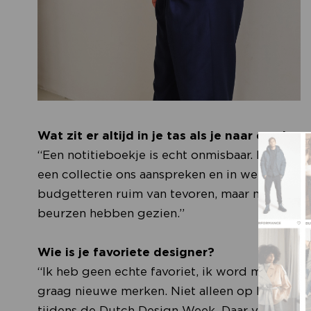
Wat zit er altijd in je tas als je naar een beu
“Een notitieboekje is echt onmisbaar. Ik schrij
een collectie ons aanspreken en in welke coll
budgetteren ruim van tevoren, maar na de beu
beurzen hebben gezien.”
Wie is je favoriete designer?
“Ik heb geen echte favoriet, ik word meer ge
graag nieuwe merken. Niet alleen op beurzen,
tijdens de Dutch Design Week. Daar vielen we 