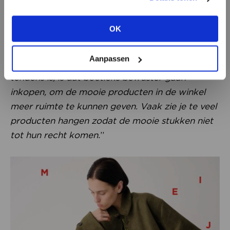
aan of bekijk de andere mogelijkheden.
iets meer een instapprijs om meer traffic te
krijgen en hun clientèle breed te houden. Je wil
OK
BEKIJK ALLE OPTIES
de dochter van de moeder ook kunnen
bedienen, maar wel met een kwalitatief goed
Aanpassen
product voor die lagere prijs. Wat ook een
tendens is, is dat boetieks bewuster gaan
inkopen, om de mooie producten in de winkel
meer ruimte te kunnen geven. Vaak zie je te veel
producten hangen zodat de mooie stukken niet
tot hun recht komen.
”