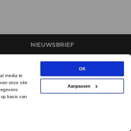
NIEUWSBRIEF
Blijf op de hoogte van ons
laatste nieuws via de
OK
nieuwsbrief
al media te
van onze site
Aanpassen
INSCHRIJVEN
 gegevens
 op basis van