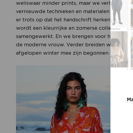
weliswaar minder prints, maar we verliezen o
vernieuwde technieken en materialen met meer t
er trots op dat het handschrift herkenbaar is
wordt een kleurrijke en zomerse collectie, w
samengewerkt. En we brengen voor het eerst ee
de moderne vrouw. Verder breiden we voor zo
afgelopen winter mee zijn begonnen in de vorm
Ma