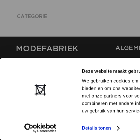
CATEGORIE
MODEFABRIEK
ALGEM
OVER ON
CONTAC
Deze website maakt gebru
FAQ
We gebruiken cookies om c
PARTNE
bieden en om ons websitev
ADVERT
met onze partners voor so
combineren met andere inf
uw gebruik van hun servic
Details tonen
2026
PRIVACY EN COOKIE STATEMENT
TERMS OF USE