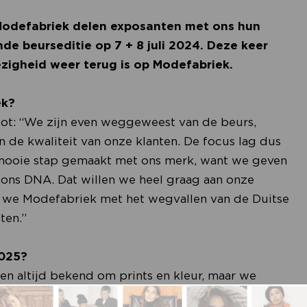
 Modefabriek delen exposanten met ons hun
e beurseditie op 7 + 8 juli 2024. Deze keer
ezigheid weer terug is op Modefabriek.
ek?
ot: “We zijn even weggeweest van de beurs,
de kwaliteit van onze klanten. De focus lag dus
 mooie stap gemaakt met ons merk, want we geven
ons DNA. Dat willen we heel graag aan onze
en we Modefabriek met het wegvallen van de Duitse
ten.”
2025?
en altijd bekend om prints en kleur, maar we
prints minder dominant worden. We brengen