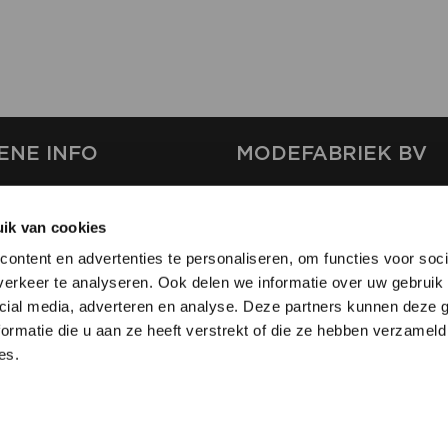
ENE INFO
MODEFABRIEK BV
S
FIRMA C
T
ik van cookies
SHOWPROJECTS BV
ontent en advertenties te personaliseren, om functies voor soci
RS
erkeer te analyseren. Ook delen we informatie over uw gebruik 
SHIFT
EREN
cial media, adverteren en analyse. Deze partners kunnen deze
ormatie die u aan ze heeft verstrekt of die ze hebben verzameld
es.