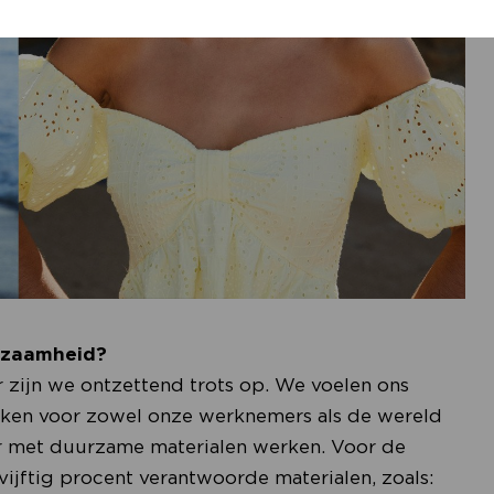
urzaamheid?
r zijn we ontzettend trots op. We voelen ons
ken voor zowel onze werknemers als de wereld
r met duurzame materialen werken. Voor de
vijftig procent verantwoorde materialen, zoals: