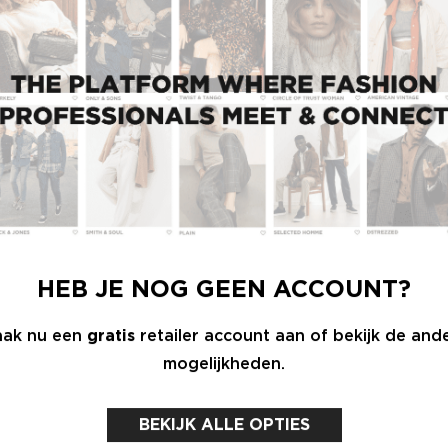
ns DNA niet. Het FC DNA zien we terug in
extuur zoals kant, linnen, denim, jersey. Ik ben
 gebleven. Het thema is Summer Market, dus het
aar design en marketing nauw hebben
n beach capsule, met alle beach essentials voor
mer 2025 ook het aanbod outerwear uit, waar we
 van een aantal quilted jassen.”
HEB JE NOG GEEN ACCOUNT?
ak nu een
gratis
retailer account aan of bekijk de and
mogelijkheden.
BEKIJK ALLE OPTIES