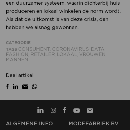
een duurzamer systeem, waarin dichterbij huis
produceren en lokaal winkelen de norm wordt.
Als dat de uitkomst is van deze crisis, dan
hebben we alsnog gewonnen.
CATEGORIE
CONSUMENT
CORONAVIRUS
DATA
TAGS
,
,
,
FASHION
RETAILER
LOKAAL
VROUWEN
,
,
,
,
MANNEN
Deel artikel
ALGEMENE INFO
MODEFABRIEK BV