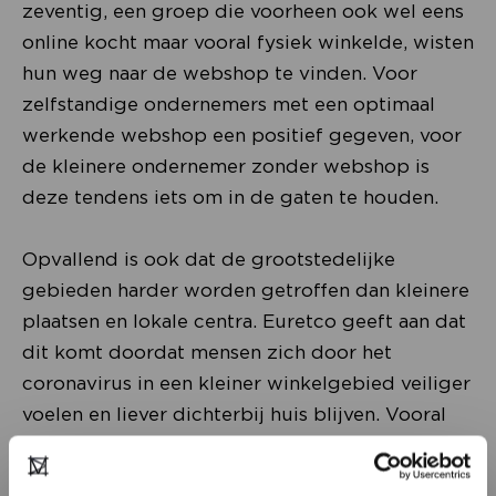
zeventig, een groep die voorheen ook wel eens
online kocht maar vooral fysiek winkelde, wisten
hun weg naar de webshop te vinden. Voor
zelfstandige ondernemers met een optimaal
werkende webshop een positief gegeven, voor
de kleinere ondernemer zonder webshop is
deze tendens iets om in de gaten te houden.
Opvallend is ook dat de grootstedelijke
gebieden harder worden getroffen dan kleinere
plaatsen en lokale centra. Euretco geeft aan dat
dit komt doordat mensen zich door het
coronavirus in een kleiner winkelgebied veiliger
voelen en liever dichterbij huis blijven. Vooral
de laatste drie weken is het in de grote steden
erg druk met als gevolg langere wachtrijen voor