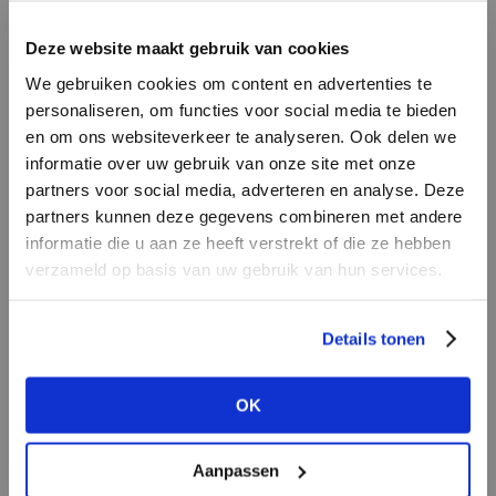
winkels.
Deze website maakt gebruik van cookies
Door de versoepeling van de
We gebruiken cookies om content en advertenties te
coronamaatregelen heeft de categorie
personaliseren, om functies voor social media te bieden
vrouwenmode in de maanden mei en juni nog
en om ons websiteverkeer te analyseren. Ook delen we
informatie over uw gebruik van onze site met onze
een enorme inhaalslag kunnen maken. De
partners voor social media, adverteren en analyse. Deze
simpele reden: zelfs de eerste barbecue bij de
partners kunnen deze gegevens combineren met andere
buren was een moment voor een leuk jurkje.
HEB JE NOG GEEN
informatie die u aan ze heeft verstrekt of die ze hebben
Vrouwen in de leeftijd 18 tot 30 jaar gingen al
ACCOUNT?
verzameld op basis van uw gebruik van hun services.
snel aan het winkelen. Daarna volgden de andere
Maak nu een
gratis
retailer account
leeftijdscategorieën rap.
Details tonen
aan of bekijk de andere mogelijkheden.
In de vrouwenmode deden vooral de jurken en
OK
BEKIJK ALLE OPTIES
rokken het goed in de maanden mei en juni,
feestkleding bleef – begrijpelijk – achter.
Aanpassen