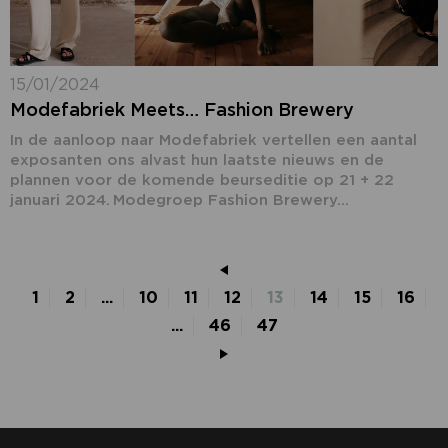
15/01/2024
Modefabriek Meets… Fashion Brewery
In de aanloop naar Modefabriek vertellen een aantal
exposanten ons alvast hun laatste nieuws en de
plannen voor de komende beurseditie op 21 + 22
januari 2024. Modegroep Fashion Brewery...
1
2
...
10
11
12
13
14
15
16
...
46
47