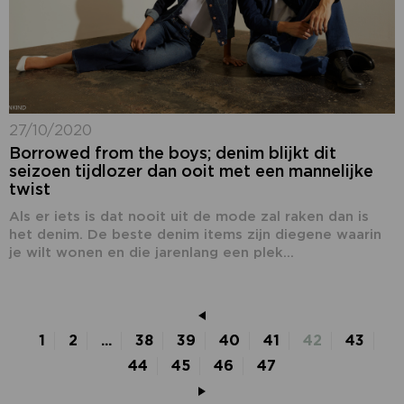
27/10/2020
Borrowed from the boys; denim blijkt dit
seizoen tijdlozer dan ooit met een mannelijke
twist
Als er iets is dat nooit uit de mode zal raken dan is
het denim. De beste denim items zijn diegene waarin
je wilt wonen en die jarenlang een plek...
1
2
...
38
39
40
41
42
43
44
45
46
47