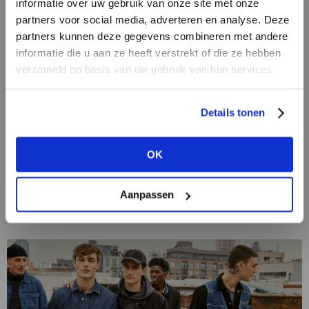
informatie over uw gebruik van onze site met onze
partners voor social media, adverteren en analyse. Deze
partners kunnen deze gegevens combineren met andere
HEB JE NOG GEEN
informatie die u aan ze heeft verstrekt of die ze hebben
ACCOUNT?
verzameld op basis van uw gebruik van hun services.
Maak nu een
gratis
retailer account
Details tonen
aan of bekijk de andere mogelijkheden.
03/11/2020
Ruiten in alle soorten en maten
OK
BEKIJK ALLE OPTIES
Ruiten op jassen, broekpakken, tassen, zelfs op
schoenen kan je het ruitmotief dit najaar dragen. En
Aanpassen
zoals dit vrijwel met alle patronen het geval is, heeft
ook iedere ruitsoort door...